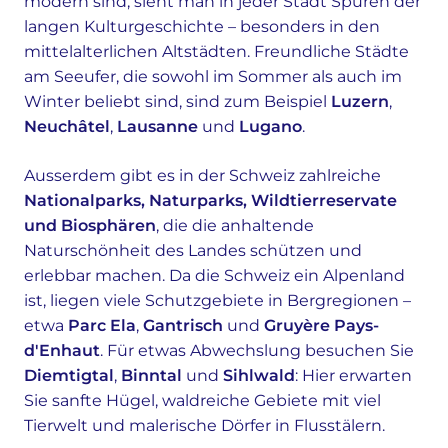
modern sind, sieht man in jeder Stadt Spuren der
langen Kulturgeschichte – besonders in den
mittelalterlichen Altstädten. Freundliche Städte
am Seeufer, die sowohl im Sommer als auch im
Winter beliebt sind, sind zum Beispiel
Luzern
,
Neuchâtel
,
Lausanne
und
Lugano
.
Ausserdem gibt es in der Schweiz zahlreiche
Nationalparks, Naturparks, Wildtierreservate
und Biosphären
, die die anhaltende
Naturschönheit des Landes schützen und
erlebbar machen. Da die Schweiz ein Alpenland
ist, liegen viele Schutzgebiete in Bergregionen –
etwa
Parc Ela
,
Gantrisch
und
Gruyère Pays-
d'Enhaut
. Für etwas Abwechslung besuchen Sie
Diemtigtal
,
Binntal
und
Sihlwald
: Hier erwarten
Sie sanfte Hügel, waldreiche Gebiete mit viel
Tierwelt und malerische Dörfer in Flusstälern.