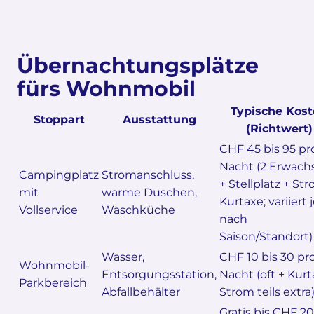
Übernachtungsplätze
fürs Wohnmobil
Typische Kos
Stoppart
Ausstattung
(Richtwert)
CHF 45 bis 95 pr
Nacht (2 Erwach
Campingplatz
Stromanschluss,
+ Stellplatz + St
mit
warme Duschen,
Kurtaxe; variiert 
Vollservice
Waschküche
nach
Saison/Standort)
Wasser,
CHF 10 bis 30 pr
Wohnmobil-
Entsorgungsstation,
Nacht (oft + Kurt
Parkbereich
Abfallbehälter
Strom teils extra
Gratis bis CHF 20