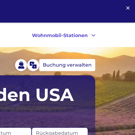
×
Wohnmobil-Stationen
Buchung verwalten
Portugal
 den USA
d
Vereinigtes Königreich
USA
atum
Rückgabedatum