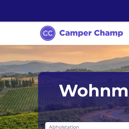
Adelaide
Darwin
Perth
Wohnmob
Alice Springs
Gold Coast
Sydne
Brisbane
Hobart
Tasman
Broome
Launceston
Abholstation