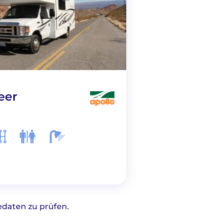
eer
C19 Compact
sedaten zu prüfen.