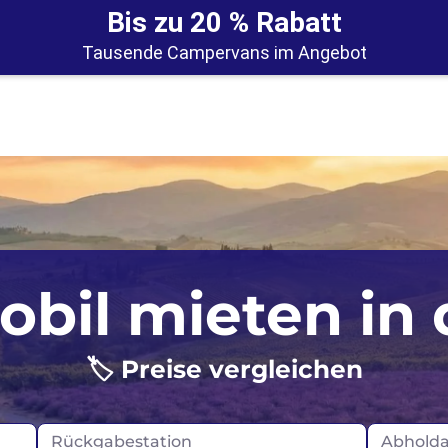
Bis zu 20 % Rabatt
Tausende Campervans im Angebot
Auckland
Kanada
il mieten in
y
Christchurch
Deutschlan
ien
🏷️ Preise vergleichen
Queenstown
Island
Wellington
Irland
Rückgabestation
Abhold