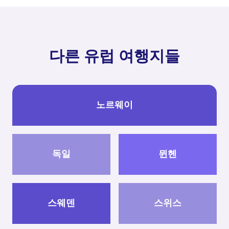
다른 유럽 여행지들
노르웨이
독일
뮌헨
스웨덴
스위스