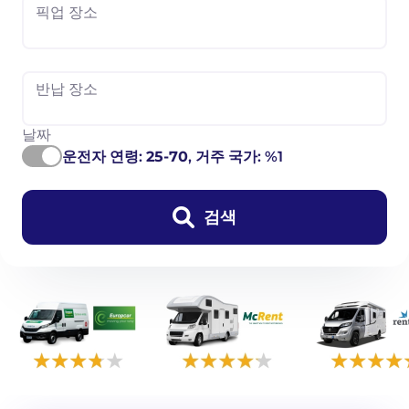
픽업 장소
반납 장소
날짜
운전자 연령:
25-70
, 거주 국가: %1
검색