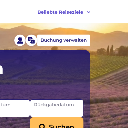
Beliebte Reiseziele
Buchung verwalten
egen
Australien
n
tland
Kanada
Neuseeland
USA
atum
Rückgabedatum
Suchen