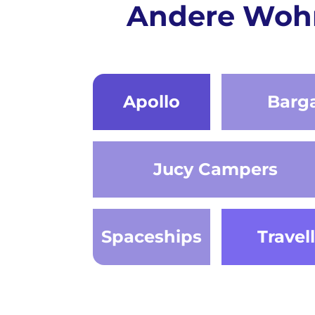
Andere Wohn
Apollo
Barg
Jucy Campers
Spaceships
Travel