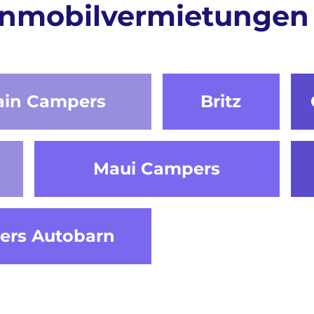
mobilvermietungen i
ain Campers
Britz
Maui Campers
lers Autobarn