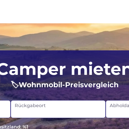
Großbritannien
Norw
Camper miete
Irland
Schot
🏷️Wohnmobil-Preisvergleich
Island
Portugal
Rückgabeort
Abhold
sitzland: %1