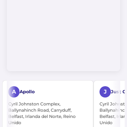
A
J
Apollo
Just G
Cyril Johnston Complex,
Cyril Johnst
Ballynahinch Road, Carryduff,
Ballynahinch
Belfast, Irlanda del Norte, Reino
Belfast, Irla
Unido
Unido