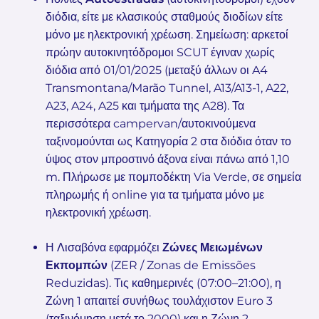
διόδια, είτε με κλασικούς σταθμούς διοδίων είτε
μόνο με ηλεκτρονική χρέωση. Σημείωση: αρκετοί
πρώην αυτοκινητόδρομοι SCUT έγιναν χωρίς
διόδια από 01/01/2025 (μεταξύ άλλων οι A4
Transmontana/Marão Tunnel, A13/A13-1, A22,
A23, A24, A25 και τμήματα της A28). Τα
περισσότερα campervan/αυτοκινούμενα
ταξινομούνται ως Κατηγορία 2 στα διόδια όταν το
ύψος στον μπροστινό άξονα είναι πάνω από 1,10
m. Πλήρωσε με πομποδέκτη Via Verde, σε σημεία
πληρωμής ή online για τα τμήματα μόνο με
ηλεκτρονική χρέωση.
Η Λισαβόνα εφαρμόζει
Ζώνες Μειωμένων
Εκπομπών
(ZER / Zonas de Emissões
Reduzidas). Τις καθημερινές (07:00–21:00), η
Ζώνη 1 απαιτεί συνήθως τουλάχιστον Euro 3
(ταξινόμηση μετά το 2000) και η Ζώνη 2