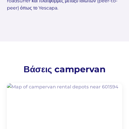
roadsurfer και πλατφόρμες μεταξύ ιδιωτών (peer-to-
peer) όπως το Yescapa.
Βάσεις campervan