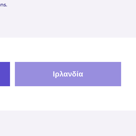
ns.
Ιρλανδία