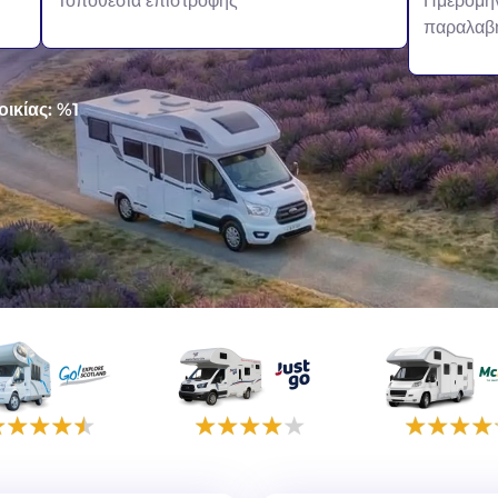
Τοποθεσία επιστροφής
Ημερομη
παραλαβ
οικίας: %1