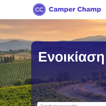
Αδελαΐδα
Ντάργουιν
Ενοικίασ
Άλις Σπρινγκς
Γκολντ Κόουστ
Μπρισμπέιν
Χόμπαρτ
Μπρουμ
Λόνσεστον
Κερνς
Μελβούρνη