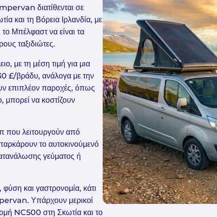
mpervan διατίθενται σε
τία και τη Βόρεια Ιρλανδία, με
 το Μπέλφαστ να είναι τα
ρους ταξιδιώτες.
ο, με τη μέση τιμή για μια
30 £/βράδυ, ανάλογα με την
ουν επιπλέον παροχές, όπως
ο, μπορεί να κοστίζουν
μπ που λειτουργούν από
α παρκάρουν το αυτοκινούμενό
κατανάλωσης γεύματος ή
, φύση και γαστρονομία, κάτι
mpervan. Υπάρχουν μερικοί
ρομή NC500 στη Σκωτία και το