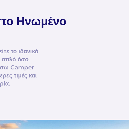
στο Ηνωμένο
ίτε το ιδανικό
ο απλό όσο
μέσω Camper
ρες τιμές και
ρία.