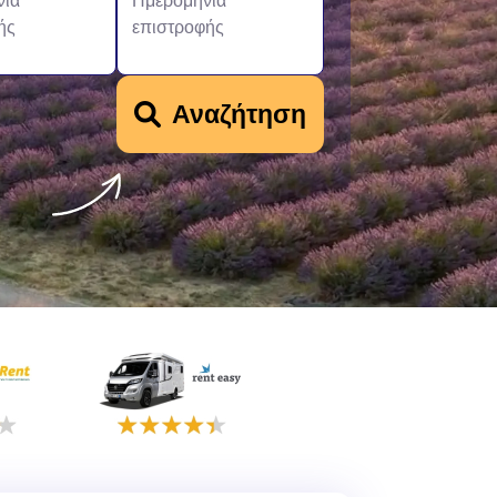
νία
Ημερομηνία
ής
επιστροφής
Αναζήτηση