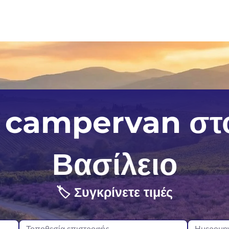
Περθ
Όκλαντ
Κα
η campervan στ
Σίδνεϊ
Κράισττσερτς
Γε
Τασμανία
Κουίνσταουν
Ισ
Βασίλειο
Ουέλινγκτον
Ιρ
🏷️ Συγκρίνετε τιμές
Νο