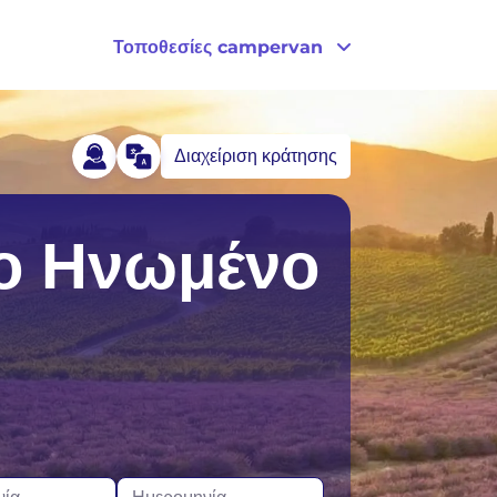
Τοποθεσίες campervan
Διαχείριση κράτησης
ναδάς
Πορτογαλία
ο Ηνωμένο
ρμανία
Ηνωμένο Βασίλειο
λανδία
ΗΠΑ
λανδία
ρβηγία