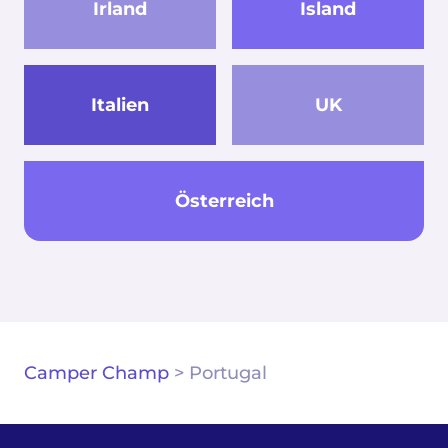
Irland
Island
Italien
UK
Österreich
Camper Champ
>
Portugal