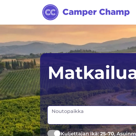
Sydney
Matkailu
Melbourne
Tasmania
Noutopaikka
Kuljettajan ikä:
25-70
, Asuinm