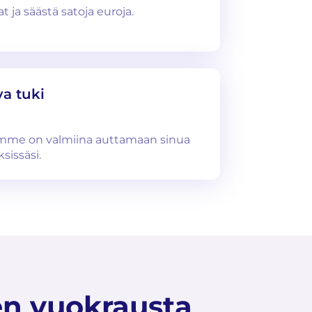
 ja säästä satoja euroja.
a tuki
imme on valmiina auttamaan sinua
sissäsi.
en vuokrausta