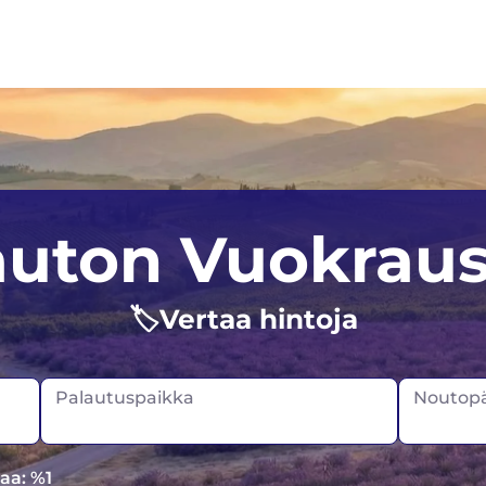
Auckland
Iso-Britannia
auton Vuokraus
Christchurch
Norja
🏷️Vertaa hintoja
Skotlanti
Saksa
Palautuspaikka
Noutopä
aa: %1