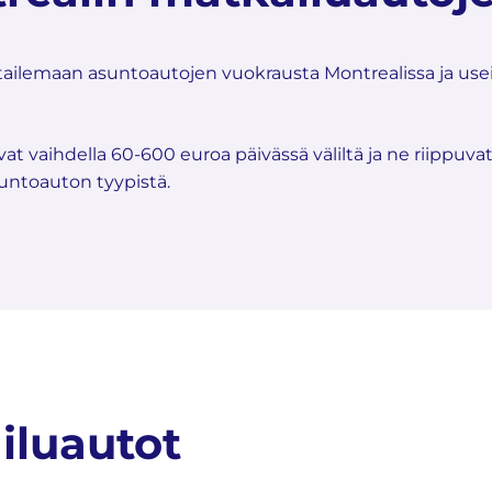
ilemaan asuntoautojen vuokrausta Montrealissa ja usei
 vaihdella 60-600 euroa päivässä väliltä ja ne riippuva
untoauton tyypistä.
iluautot