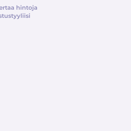
ertaa hintoja
tustyyliisi