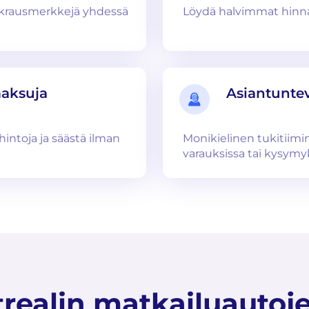
uokrausmerkkejä yhdessä
Löydä halvimmat hinnat
maksuja
Asiantuntev
hintoja ja säästä ilman
Monikielinen tukitiim
varauksissa tai kysymyk
trealin matkailuautoj