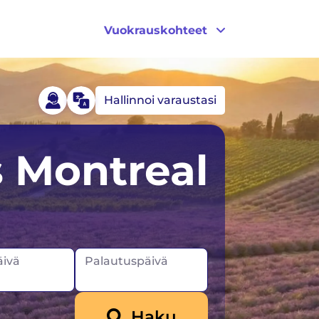
Vuokrauskohteet
Hallinnoi varaustasi
Islanti
Yhdysvallat
 Montreal
Irlanti
Kanada
ivä
Palautuspäivä
Haku