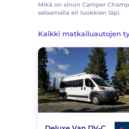
Mikä on sinun Camper Champ t
selaamalla eri luokkien läpi.
Kaikki matkailuautojen ty
Deluxe Van DV-C