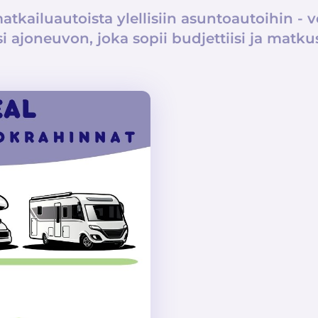
matkailuautoista ylellisiin asuntoautoihin - v
i ajoneuvon, joka sopii budjettiisi ja matkus