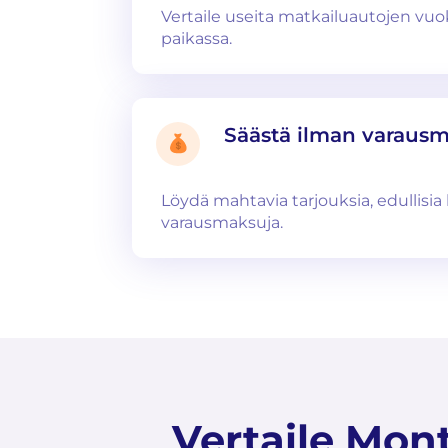
Vertaile useita matkailuautojen v
paikassa.
Säästä ilman varaus
Löydä mahtavia tarjouksia, edullisia 
varausmaksuja.
Vertaile Mon