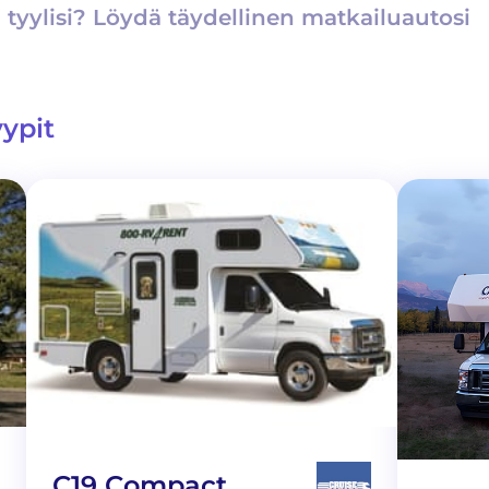
yylisi? Löydä täydellinen matkailuautosi
ypit
C19 Compact