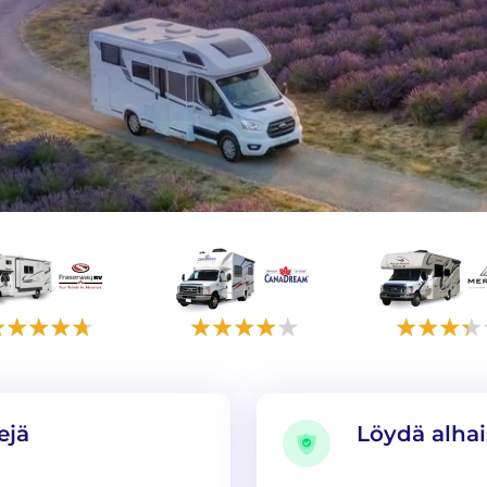
ejä
Löydä alha