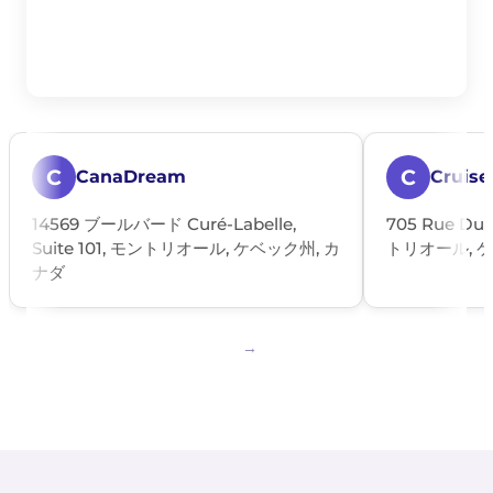
C
C
CanaDream
Cruise
14569 ブールバード Curé-Labelle,
705 Rue Dub
Suite 101, モントリオール, ケベック州, カ
トリオール, 
ナダ