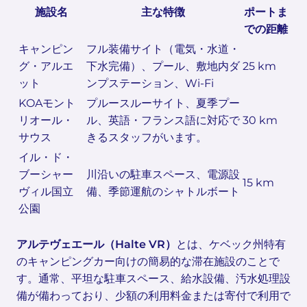
施設名
主な特徴
ポートま
での距離
キャンピン
フル装備サイト（電気・水道・
グ・アルエ
下水完備）、プール、敷地内ダ
25 km
ット
ンプステーション、Wi-Fi
KOAモント
プルースルーサイト、夏季プー
リオール・
ル、英語・フランス語に対応で
30 km
サウス
きるスタッフがいます。
イル・ド・
ブーシャー
川沿いの駐車スペース、電源設
15 km
ヴィル国立
備、季節運航のシャトルボート
公園
アルテヴェエール（Halte VR）
とは、ケベック州特有
のキャンピングカー向けの簡易的な滞在施設のことで
す。通常、平坦な駐車スペース、給水設備、汚水処理設
備が備わっており、少額の利用料金または寄付で利用で