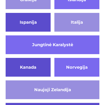
Ispanija
Italija
Jungtinė Karalystė
Kanada
Norvegija
Naujoji Zelandija