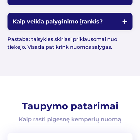
Kaip veikia palyginimo įrankis?
Pastaba: taisykles skiriasi priklausomai nuo
tiekejo. Visada patikrink nuomos salygas.
Taupymo patarimai
Kaip rasti pigesnę kemperių nuomą