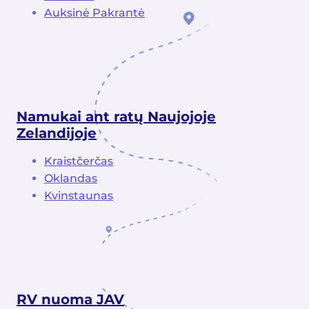
Auksinė Pakrantė
Namukai ant ratų Naujojoje
Zelandijoje
Kraistčerčas
Oklandas
Kvinstaunas
RV nuoma JAV