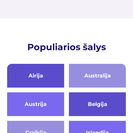
Populiarios šalys
Airija
Australija
Austrija
Belgija
Graikija
Islandija