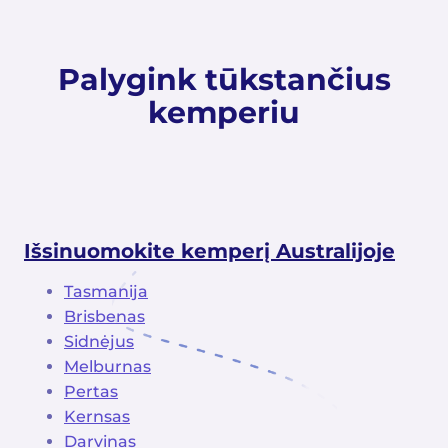
Palygink tūkstančius
kemperiu
Išsinuomokite kemperį Australijoje
Tasmanija
Brisbenas
Sidnėjus
Melburnas
Pertas
Kernsas
Darvinas