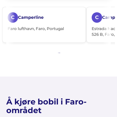
C
C
Camperline
Campil
Faro lufthavn, Faro, Portugal
Estrada Naci
526 B, Faro, 
Å kjøre bobil i Faro-
området