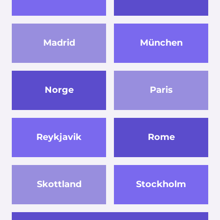
Madrid
München
Norge
Paris
Reykjavik
Rome
Skottland
Stockholm