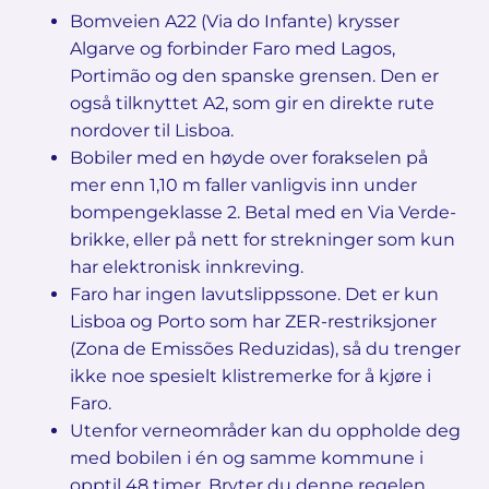
Bomveien A22 (Via do Infante) krysser
Algarve og forbinder Faro med Lagos,
Portimão og den spanske grensen. Den er
også tilknyttet A2, som gir en direkte rute
nordover til Lisboa.
Bobiler med en høyde over forakselen på
mer enn 1,10 m faller vanligvis inn under
bompengeklasse 2. Betal med en Via Verde-
brikke, eller på nett for strekninger som kun
har elektronisk innkreving.
Faro har ingen lavutslippssone. Det er kun
Lisboa og Porto som har ZER-restriksjoner
(Zona de Emissões Reduzidas), så du trenger
ikke noe spesielt klistremerke for å kjøre i
Faro.
Utenfor verneområder kan du oppholde deg
med bobilen i én og samme kommune i
opptil 48 timer. Bryter du denne regelen,