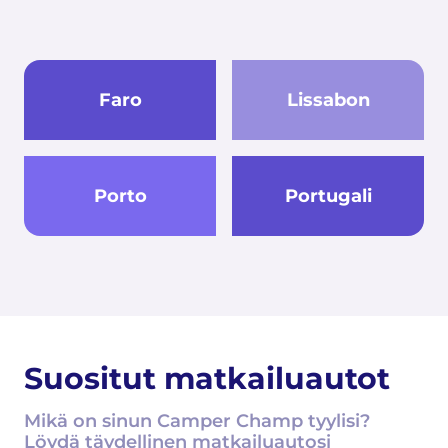
Faro
Lissabon
Porto
Portugali
Suositut matkailuautot
Mikä on sinun Camper Champ tyylisi?
Löydä täydellinen matkailuautosi