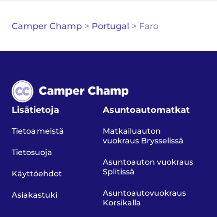
Camper Champ
>
Portugal
>
Faro
Lisätietoja
Asuntoautomatkat
Tietoa meistä
Matkailuauton
vuokraus Brysselissä
Tietosuoja
Asuntoauton vuokraus
Splitissä
Käyttöehdot
Asuntoautovuokraus
Asiakastuki
Korsikalla