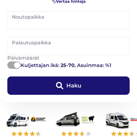
🏷️Vertaa hintoja
Noutopaikka
Palautuspaikka
Päivämäärät
Kuljettajan ikä:
25-70
, Asuinmaa: %1
Haku