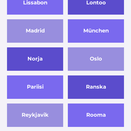
Lissabon
Lontoo
Madrid
München
Norja
Oslo
Pariisi
Ranska
Reykjavik
Rooma