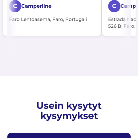
C
C
Camperline
Campil
Faro Lentoasema, Faro, Portugali
Estrada Naci
526 B, Faro, 
Usein kysytyt
kysymykset