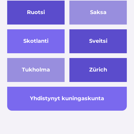
Ruotsi
Saksa
Skotlanti
Sveitsi
Tukholma
Zürich
Yhdistynyt kuningaskunta