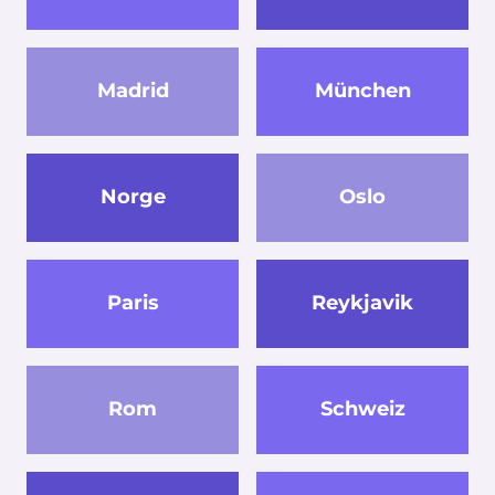
Madrid
München
Norge
Oslo
Paris
Reykjavik
Rom
Schweiz