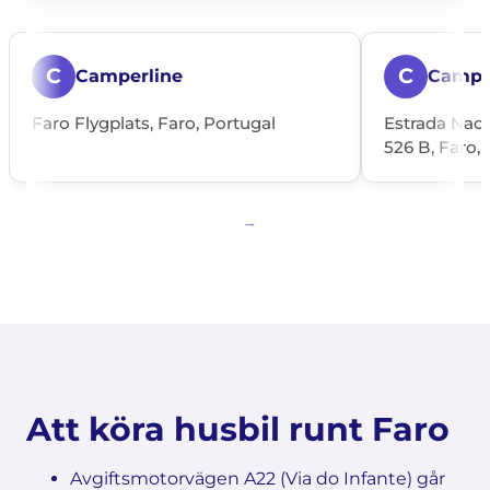
C
C
Camperline
Campil
Faro Flygplats, Faro, Portugal
Estrada Naci
526 B, Faro, 
Att köra husbil runt Faro
Avgiftsmotorvägen A22 (Via do Infante) går