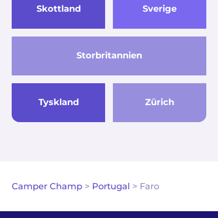
Skottland
Sverige
Storbritannien
Tyskland
Zürich
Camper Champ
>
Portugal
>
Faro