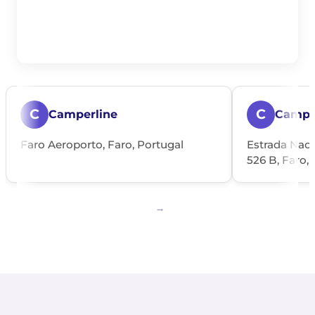
C
C
Camperline
Campil
Faro Aeroporto, Faro, Portugal
Estrada Naci
526 B, Faro, 