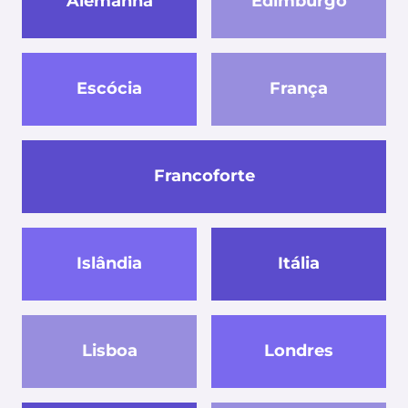
Alemanha
Edimburgo
Escócia
França
Francoforte
Islândia
Itália
Lisboa
Londres