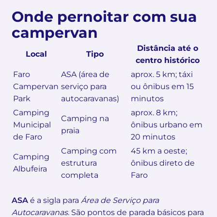
Onde pernoitar com sua
campervan
Distância até o
Local
Tipo
centro histórico
Faro
ASA (área de
aprox. 5 km; táxi
Campervan
serviço para
ou ônibus em 15
Park
autocaravanas)
minutos
Camping
aprox. 8 km;
Camping na
Municipal
ônibus urbano em
praia
de Faro
20 minutos
Camping com
45 km a oeste;
Camping
estrutura
ônibus direto de
Albufeira
completa
Faro
ASA
é a sigla para
Área de Serviço para
Autocaravanas
. São pontos de parada básicos para