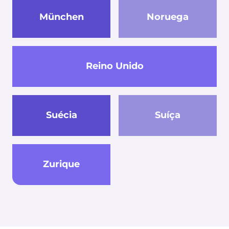
München
Noruega
Reino Unido
Suécia
Suíça
Zurique