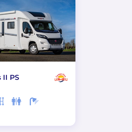
 II PS
Group B