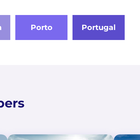
n
Porto
Portugal
pers