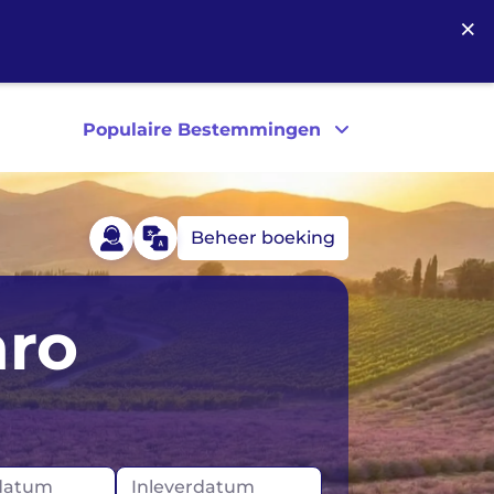
×
Populaire Bestemmingen
Beheer boeking
Australië
aro
ijk
Canada
Nieuw-Zeeland
Verenigde Staten
datum
Inleverdatum