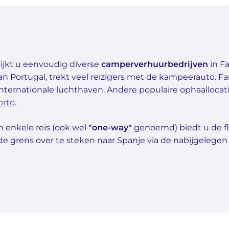
jkt u eenvoudig diverse
camperverhuurbedrijven
in Fa
an Portugal, trekt veel reizigers met de kampeerauto. Far
nternationale luchthaven. Andere populaire ophaalloca
orto
.
 enkele reis (ook wel
"one-way"
genoemd) biedt u de fl
de grens over te steken naar Spanje via de nabijgelegen