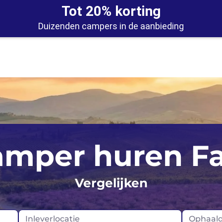
Tot 20% korting
Duizenden campers in de aanbieding
IJsland
Schotland
mper huren F
Ierland
Verenigd Koninkr
Noorwegen
Vergelijken
Portugal
Inleverlocatie
Ophaal