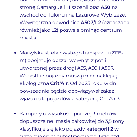
stronę Camargue i Hiszpanii oraz
A50
na
wschód do Tulonu i na Lazurowe Wybrzeże.
Wewnętrzna obwodnica
A507/L2
(oznaczana
również jako L2) pozwala ominąć centrum
miasta.
Marsylska strefa czystego transportu (
ZFE-
m
) obejmuje obszar wewnątrz pętli
utworzonej przez drogi A55, A50 i A507.
Wszystkie pojazdy muszą mieć naklejkę
ekologiczną
Crit'Air
. Od 2025 roku w dni
powszednie będzie obowiązywał zakaz
wjazdu dla pojazdów z kategorią Crit'Air 3.
Kampery o wysokości poniżej 3 metrów i
dopuszczalnej masie całkowitej do 3,5 tony
klasyfikuje się jako pojazdy
kategorii 2
w
systemie opłat autostradowych. Przejazd