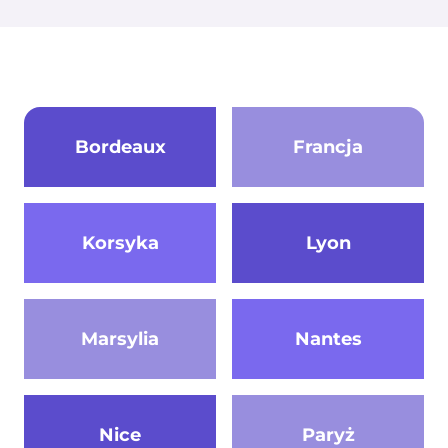
Bordeaux
Francja
Korsyka
Lyon
Marsylia
Nantes
Nice
Paryż