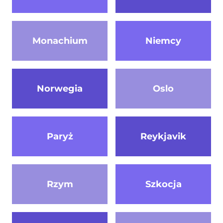
Monachium
Niemcy
Norwegia
Oslo
Paryż
Reykjavik
Rzym
Szkocja