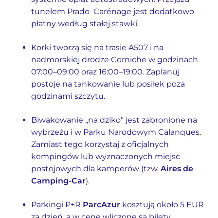
tunelem Prado–Carénage jest dodatkowo
płatny według stałej stawki.
Korki tworzą się na trasie A507 i na
nadmorskiej drodze Corniche w godzinach
07:00–09:00 oraz 16:00–19:00. Zaplanuj
postoje na tankowanie lub posiłek poza
godzinami szczytu.
Biwakowanie „na dziko" jest zabronione na
wybrzeżu i w Parku Narodowym Calanques.
Zamiast tego korzystaj z oficjalnych
kempingów lub wyznaczonych miejsc
postojowych dla kamperów (tzw.
Aires de
Camping-Car
).
Parkingi P+R
ParcAzur
kosztują około 5 EUR
za dzień, a w cenę wliczone są bilety