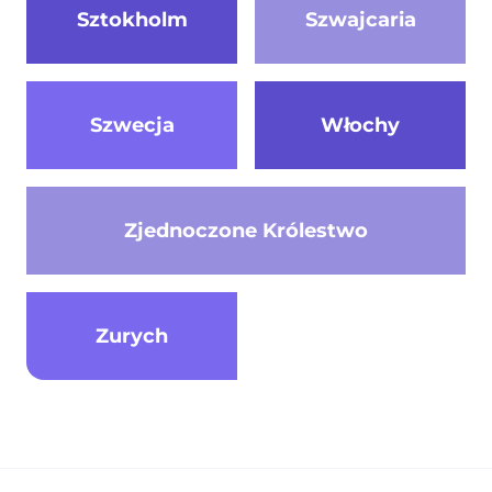
Sztokholm
Szwajcaria
Szwecja
Włochy
Zjednoczone Królestwo
Zurych