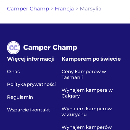
Camper Champ
>
Francja
>
Marsylia
Więcej informacji
Kamperem po świecie
O nas
Ceny kamperów w
Tasmanii
Polityka prywatności
Wynajem kampera w
Calgary
Regulamin
Wynajem kamperów
Wsparcie i kontakt
w Zurychu
Wynajem kamperów