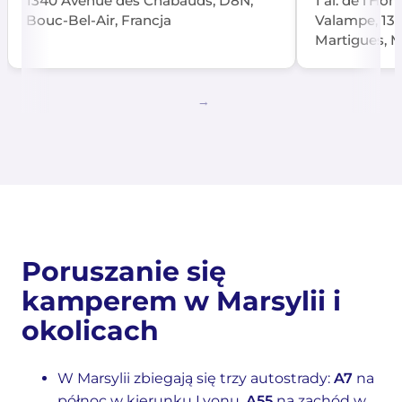
1340 Avenue des Chabauds, D8N,
1 al. de l’Ho
Bouc-Bel-Air, Francja
Valampe, 13
Martigues, M
Poruszanie się
kamperem w Marsylii i
okolicach
W Marsylii zbiegają się trzy autostrady:
A7
na
północ w kierunku Lyonu,
A55
na zachód w