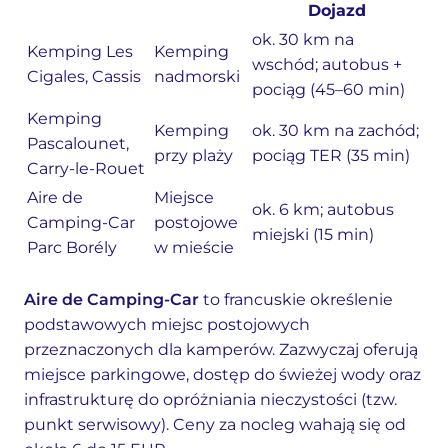
Dojazd
ok. 30 km na
Kemping Les
Kemping
wschód; autobus +
Cigales, Cassis
nadmorski
pociąg (45–60 min)
Kemping
Kemping
ok. 30 km na zachód;
Pascalounet,
przy plaży
pociąg TER (35 min)
Carry-le-Rouet
Aire de
Miejsce
ok. 6 km; autobus
Camping-Car
postojowe
miejski (15 min)
Parc Borély
w mieście
Aire de Camping-Car
to francuskie określenie
podstawowych miejsc postojowych
przeznaczonych dla kamperów. Zazwyczaj oferują
miejsce parkingowe, dostęp do świeżej wody oraz
infrastrukturę do opróżniania nieczystości (tzw.
punkt serwisowy). Ceny za nocleg wahają się od