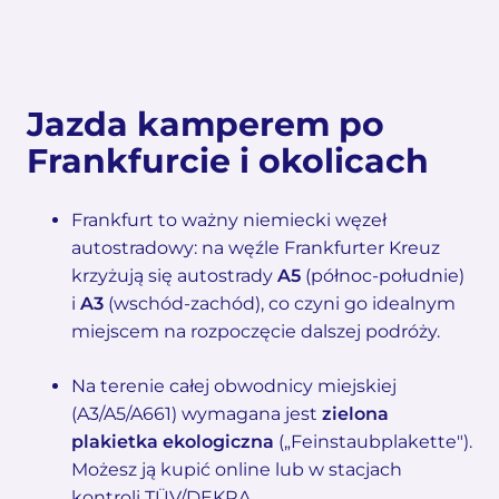
Jazda kamperem po
Frankfurcie i okolicach
Frankfurt to ważny niemiecki węzeł
autostradowy: na węźle Frankfurter Kreuz
krzyżują się autostrady
A5
(północ-południe)
i
A3
(wschód-zachód), co czyni go idealnym
miejscem na rozpoczęcie dalszej podróży.
Na terenie całej obwodnicy miejskiej
(A3/A5/A661) wymagana jest
zielona
plakietka ekologiczna
(„Feinstaubplakette").
Możesz ją kupić online lub w stacjach
kontroli TÜV/DEKRA.