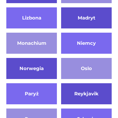
Lizbona
Madryt
Monachium
Niemcy
Norwegia
Oslo
Paryż
Reykjavik