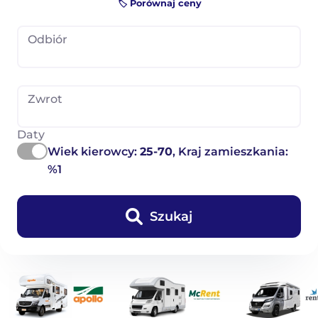
🏷️ Porównaj ceny
Odbiór
Zwrot
Daty
Wiek kierowcy:
25-70
, Kraj zamieszkania:
%1
Szukaj