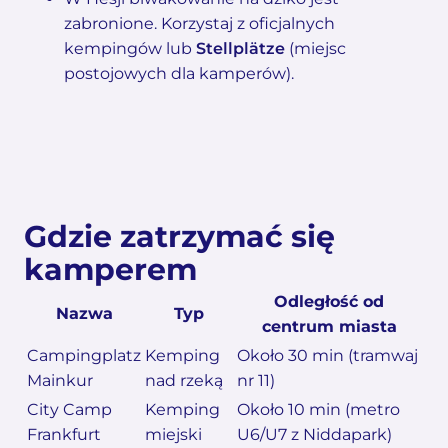
zabronione. Korzystaj z oficjalnych
kempingów lub
Stellplätze
(miejsc
postojowych dla kamperów).
Gdzie zatrzymać się
kamperem
Odległość od
Nazwa
Typ
centrum miasta
Campingplatz
Kemping
Około 30 min (tramwaj
Mainkur
nad rzeką
nr 11)
City Camp
Kemping
Około 10 min (metro
Frankfurt
miejski
U6/U7 z Niddapark)