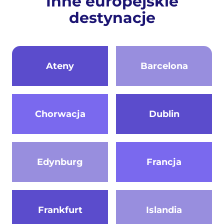
Inne europejskie
destynacje
Ateny
Barcelona
Chorwacja
Dublin
Edynburg
Francja
Frankfurt
Islandia