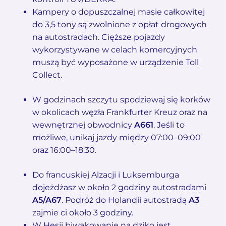
Kampery o dopuszczalnej masie całkowitej
do 3,5 tony są zwolnione z opłat drogowych
na autostradach. Cięższe pojazdy
wykorzystywane w celach komercyjnych
muszą być wyposażone w urządzenie Toll
Collect.
W godzinach szczytu spodziewaj się korków
w okolicach węzła Frankfurter Kreuz oraz na
wewnętrznej obwodnicy
A661
. Jeśli to
możliwe, unikaj jazdy między 07:00–09:00
oraz 16:00–18:30.
Do francuskiej Alzacji i Luksemburga
dojeżdżasz w około 2 godziny autostradami
A5/A67
. Podróż do Holandii autostradą
A3
zajmie ci około 3 godziny.
W Hesji biwakowanie na dziko jest