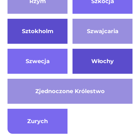
Rzym
Szkocja
Sztokholm
Szwajcaria
Szwecja
Włochy
Zjednoczone Królestwo
Zurych