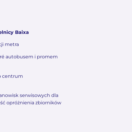
elnicy Baixa
cji metra
odré autobusem i promem
o centrum
anowisk serwisowych dla
ść opróżnienia zbiorników