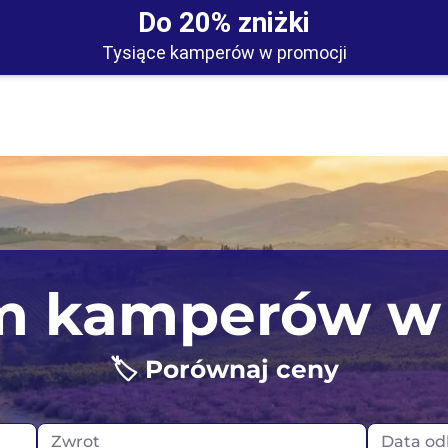
Do 20% zniżki
Tysiące kamperów w promocji
Irlandia
Portugali
 kamperów w 
Islandia
Szkocja
🏷️ Porównaj ceny
Niemcy
Wielka Br
Norwegia
Zwrot
Data od