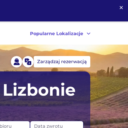
×
Popularne Lokalizacje
Zarządzaj rezerwacją
a
Australia
Lizbonie
Kanada
ytania
Nowa Zelandia
USA
bioru
Data zwrotu