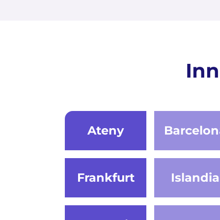
Inn
Ateny
Barcelon
Frankfurt
Islandia