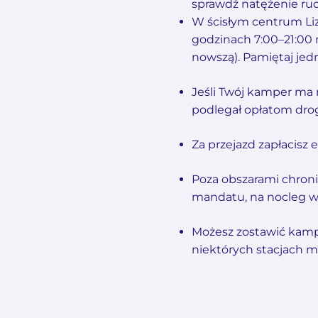
sprawdź natężenie ruc
W ścisłym centrum Liz
godzinach 7:00–21:00 
nowszą). Pamiętaj jed
Jeśli Twój kamper ma 
podlegał opłatom d
Za przejazd zapłacisz
Poza obszarami chro
mandatu, na nocleg wy
Możesz zostawić kampe
niektórych stacjach m