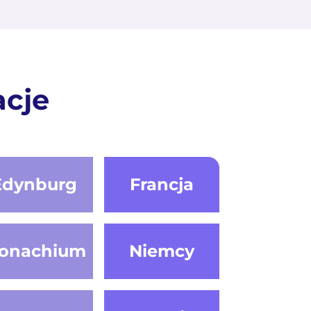
acje
Edynburg
Francja
onachium
Niemcy