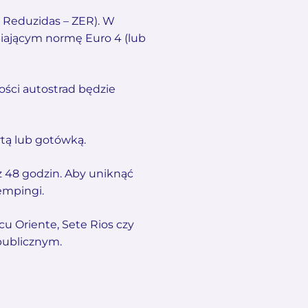
s Reduzidas – ZER). W
niającym normę Euro 4 (lub
ości autostrad będzie
rtą lub gotówką.
48 godzin. Aby uniknąć
empingi.
u Oriente, Sete Rios czy
publicznym.