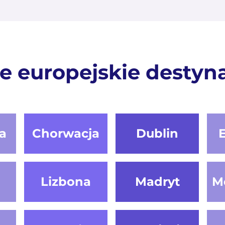
e europejskie destyn
a
Chorwacja
Dublin
Lizbona
Madryt
M