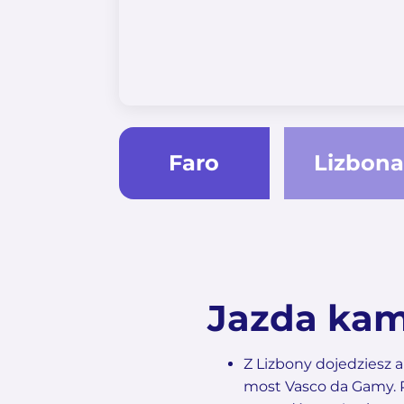
Faro
Lizbona
Jazda kam
Z Lizbony dojedziesz a
most Vasco da Gamy. Pa