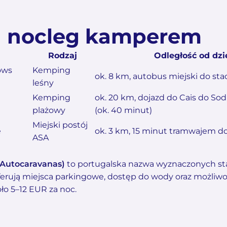
a nocleg kamperem
Rodzaj
Odległość od dzi
ows
Kemping
ok. 8 km, autobus miejski do sta
leśny
Kemping
ok. 20 km, dojazd do Cais do S
plażowy
(ok. 40 minut)
Miejski postój
e
ok. 3 km, 15 minut tramwajem d
ASA
 Autocaravanas)
to portugalska nazwa wyznaczonych st
ferują miejsca parkingowe, dostęp do wody oraz możliwo
ło 5–12 EUR za noc.