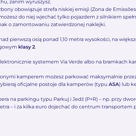
hu, zanim wyruszysz.
bony obowiązuje strefa niskiej emisji (Zona de Emissõe
możesz do niej wjechać tylko pojazdem z silnikiem speł
nak o zamontowaniu zatwierdzonej naklejki.
nad pierwszą osią ponad 1,10 metra wysokości, na większ
rogowym
klasy 2
.
 elektronicznie systemem Via Verde albo na bramkach ka
nionymi kamperem możesz parkować maksymalnie przez 
bieraj oficjalne postoje dla kamperów (typu
ASA
) lub k
ra na parkingu typu Parkuj i Jedź (P+R) – np. przy dworc
etra – i za kilka euro dojechać do centrum transportem 