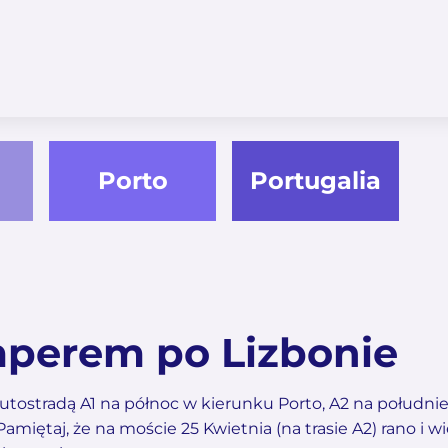
Porto
Portugalia
perem po Lizbonie
utostradą A1 na północ w kierunku Porto, A2 na południe
miętaj, że na moście 25 Kwietnia (na trasie A2) rano i w