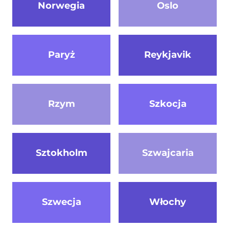
Norwegia
Oslo
Paryż
Reykjavik
Rzym
Szkocja
Sztokholm
Szwajcaria
Szwecja
Włochy