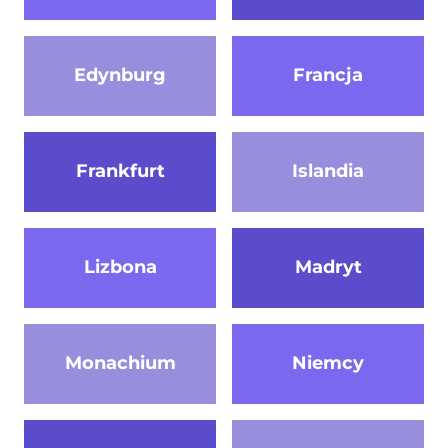
Edynburg
Francja
Frankfurt
Islandia
Lizbona
Madryt
Monachium
Niemcy