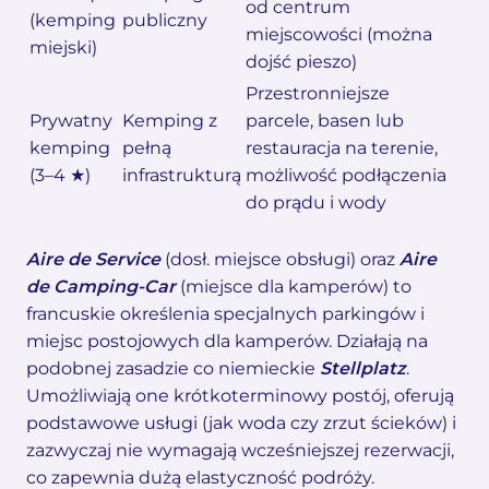
od centrum
(kemping
publiczny
miejscowości (można
miejski)
dojść pieszo)
Przestronniejsze
Prywatny
Kemping z
parcele, basen lub
kemping
pełną
restauracja na terenie,
(3–4 ★)
infrastrukturą
możliwość podłączenia
do prądu i wody
Aire de Service
(dosł. miejsce obsługi) oraz
Aire
de Camping-Car
(miejsce dla kamperów) to
francuskie określenia specjalnych parkingów i
miejsc postojowych dla kamperów. Działają na
podobnej zasadzie co niemieckie
Stellplatz
.
Umożliwiają one krótkoterminowy postój, oferują
podstawowe usługi (jak woda czy zrzut ścieków) i
zazwyczaj nie wymagają wcześniejszej rezerwacji,
co zapewnia dużą elastyczność podróży.