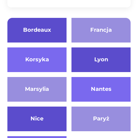
Bordeaux
Francja
Korsyka
Lyon
Marsylia
Nantes
Nice
Paryż