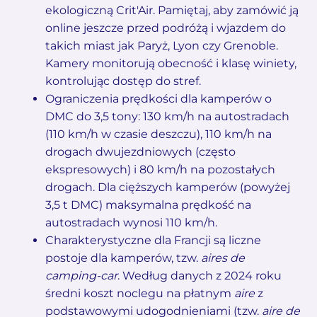
ekologiczną Crit'Air. Pamiętaj, aby zamówić ją
online jeszcze przed podróżą i wjazdem do
takich miast jak Paryż, Lyon czy Grenoble.
Kamery monitorują obecność i klasę winiety,
kontrolując dostęp do stref.
Ograniczenia prędkości dla kamperów o
DMC do 3,5 tony: 130 km/h na autostradach
(110 km/h w czasie deszczu), 110 km/h na
drogach dwujezdniowych (często
ekspresowych) i 80 km/h na pozostałych
drogach. Dla cięższych kamperów (powyżej
3,5 t DMC) maksymalna prędkość na
autostradach wynosi 110 km/h.
Charakterystyczne dla Francji są liczne
postoje dla kamperów, tzw.
aires de
camping-car
. Według danych z 2024 roku
średni koszt noclegu na płatnym
aire
z
podstawowymi udogodnieniami (tzw.
aire de