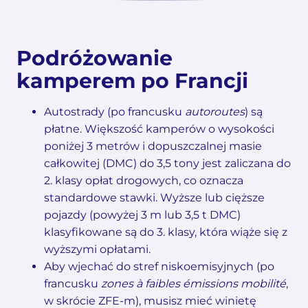
Podróżowanie
kamperem po Francji
Autostrady (po francusku
autoroutes
) są
płatne. Większość kamperów o wysokości
poniżej 3 metrów i dopuszczalnej masie
całkowitej (DMC) do 3,5 tony jest zaliczana do
2. klasy opłat drogowych, co oznacza
standardowe stawki. Wyższe lub cięższe
pojazdy (powyżej 3 m lub 3,5 t DMC)
klasyfikowane są do 3. klasy, która wiąże się z
wyższymi opłatami.
Aby wjechać do stref niskoemisyjnych (po
francusku
zones à faibles émissions mobilité
,
w skrócie ZFE-m), musisz mieć winietę