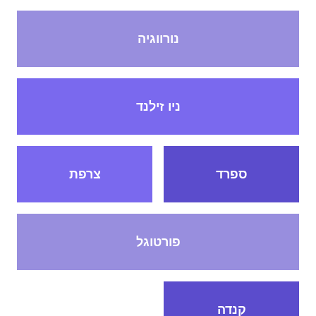
נורווגיה
ניו זילנד
ספרד
צרפת
פורטוגל
קנדה