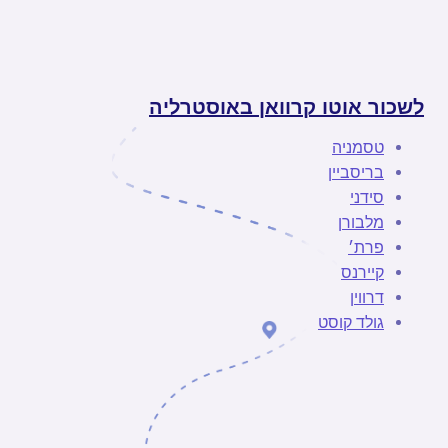
לשכור אוטו קרוואן באוסטרליה
טסמניה
בריסביין
סידני
מלבורן
פרת׳
קיירנס
דרווין
גולד קוסט