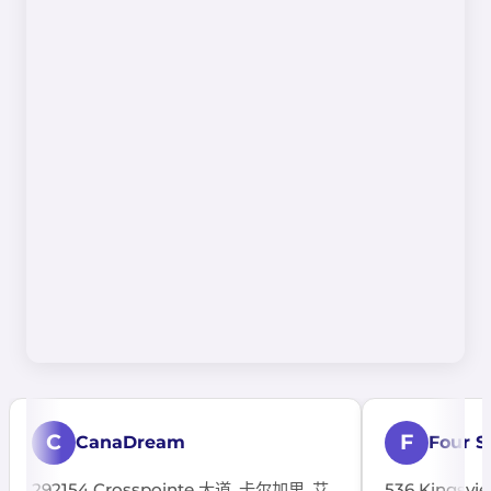
C
F
CanaDream
Four S
292154 Crosspointe 大道, 卡尔加里, 艾
536 Kingsvi