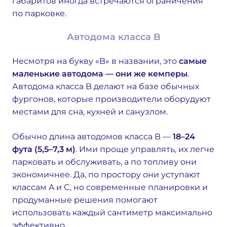
габаритов иногда встречаются ограничения
по парковке.
Автодома класса B
Несмотря на букву «B» в названии, это
самые
маленькие автодома — они же кемперы
.
Автодома класса B делают на базе обычных
фургонов, которые производители оборудуют
местами для сна, кухней и санузлом.
Обычно длина автодомов класса B —
18–24
фута (5,5–7,3 м)
. Ими проще управлять, их легче
парковать и обслуживать, а по топливу они
экономичнее. Да, по простору они уступают
классам A и C, но современные планировки и
продуманные решения помогают
использовать каждый сантиметр максимально
эффективно.