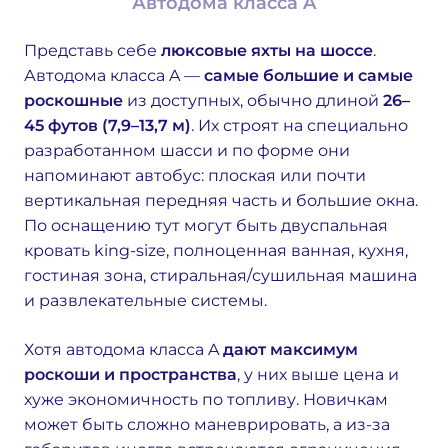
Автодома класса A
Представь себе
люксовые яхты на шоссе
.
Автодома класса A —
самые большие и самые
роскошные
из доступных, обычно длиной
26–
45 футов (7,9–13,7 м)
. Их строят на специально
разработанном шасси и по форме они
напоминают автобус: плоская или почти
вертикальная передняя часть и большие окна.
По оснащению тут могут быть двуспальная
кровать king-size, полноценная ванная, кухня,
гостиная зона, стиральная/сушильная машина
и развлекательные системы.
Хотя автодома класса A
дают максимум
роскоши и пространства
, у них выше цена и
хуже экономичность по топливу. Новичкам
может быть сложно маневрировать, а из-за