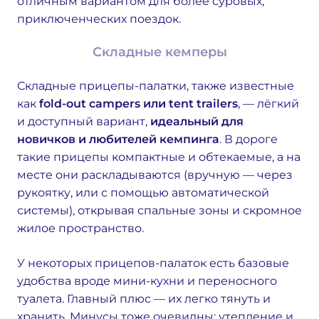
отличным вариантом для более суровых,
приключенческих поездок.
Складные кемперы
Складные прицепы-палатки, также известные
как
fold-out campers или tent trailers
, — лёгкий
и доступный вариант,
идеальный для
новичков и любителей кемпинга
. В дороге
такие прицепы компактные и обтекаемые, а на
месте они раскладываются (вручную — через
рукоятку, или с помощью автоматической
системы), открывая спальные зоны и скромное
жилое пространство.
У некоторых прицепов-палаток есть базовые
удобства вроде мини-кухни и переносного
туалета. Главный плюс — их легко тянуть и
хранить. Минусы тоже очевидны: утепление и