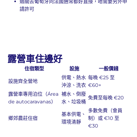
過關去葡萄牙同法國通常都好直接，唔需要另外申
請許可
露營車住邊好
住宿類型
設施
一般價錢
供電、熱水
每晚 €25 至
設施齊全營地
沖涼、洗衣
€60+
露營車專用泊位（Área
補水、倒廢
免費至每晚 €20
de autocaravanas）
水、垃圾桶
多數免費（會員
基本供電、
鄉郊農莊住宿
制）或 €10 至
環境清靜
€30