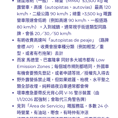
速度限制（一般）：總重（MMA）≤3,500 kg 嘅
露營車，高速（autopistas、autovías）最高 120
km/h，二級公路 90 km/h；總重 >3,500 kg 嘅露
營車限速會低啲（例如高速 90 km/h、一般道路
80 km/h）。入到城鎮，通常視乎街道類型同路
牌，會係 20／30／50 km/h
有啲收費高速叫「autopistas de peaje」（路牌
會標 AP），收費會按車種分類（例如輕型／重
型，或者有冇拖架）去計
而家 馬德里、巴塞隆拿 同好多大城市都有 Low
Emission Zones；每個城市規則都唔同，外國車
有機會要預先登記，或者申請等效／授權先入得去
野外露營係禁止嘅，但如果遮篷、枱櫈、水平墊之
類全部收埋，純粹過夜泊車通常都會俾
壞車應急要帶反光背心同 V-16 警示裝置（由
1/1/2026 起強制；會取代三角警告牌）
見到「Área de Servicio」嘅服務區，多數 24 小
時營業，有油站、嘢食，有時仲有沖涼