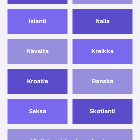
Islanti
Italia
Itävalta
Kreikka
Kroatia
Ranska
Saksa
Skotlanti