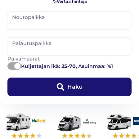
🏷️Vertaa hintoja
Noutopaikka
Palautuspaikka
Päivämäärät
Kuljettajan ikä:
25-70
, Asuinmaa: %1
Haku