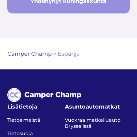
Yhdistynyt kuningaskunta
Camper Champ
>
Espanja
Lisätietoja
Asuntoautomatkat
Tietoa meistä
Vuokraa matkailuauto
Brysselissä
Tietosuoja