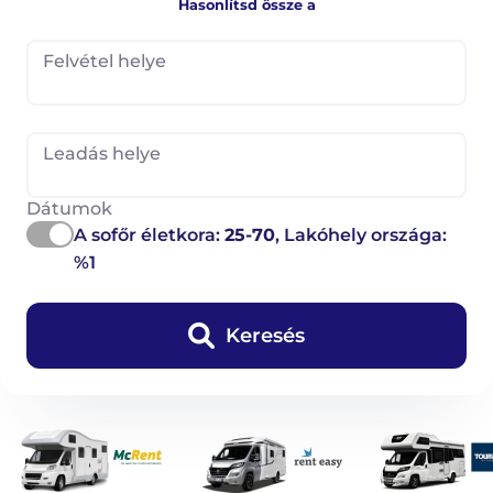
Hasonlítsd össze a
Felvétel helye
Leadás helye
Dátumok
A sofőr életkora:
25-70
, Lakóhely országa:
%1
Keresés