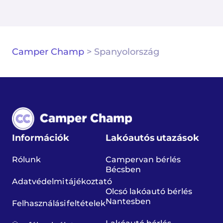
Camper Champ
>
Spanyolország
Információk
Lakóautós utazások
Rólunk
Campervan bérlés
Bécsben
Adatvédelmi tájékoztató
Olcsó lakóautó bérlés
Nantesben
Felhasználási feltételek