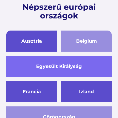
Népszerű európai
országok
Ausztria
Belgium
Egyesült Királyság
Francia
Izland
Görögország