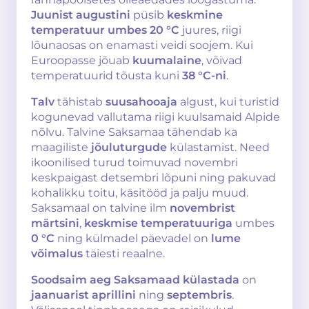
Juunist augustini
püsib
keskmine
temperatuur umbes 20 °C
juures, riigi
lõunaosas on enamasti veidi soojem. Kui
Euroopasse jõuab
kuumalaine
, võivad
temperatuurid tõusta kuni
38 °C-ni
.
Talv
tähistab
suusahooaja
algust, kui turistid
kogunevad vallutama riigi kuulsamaid Alpide
nõlvu. Talvine Saksamaa tähendab ka
maagiliste
jõuluturgude
külastamist. Need
ikoonilised turud toimuvad novembri
keskpaigast detsembri lõpuni ning pakuvad
kohalikku toitu, käsitööd ja palju muud.
Saksamaal on talvine ilm
novembrist
märtsini
,
keskmise temperatuuriga
umbes
0 °C
ning külmadel päevadel on
lume
võimalus
täiesti reaalne.
Soodsaim aeg Saksamaad külastada
on
jaanuarist aprillini
ning
septembris
.