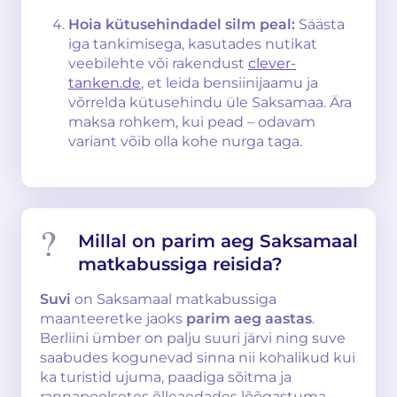
Hoia kütusehindadel silm peal:
Säästa
iga tankimisega, kasutades nutikat
veebilehte või rakendust
clever-
tanken.de
, et leida bensiinijaamu ja
võrrelda kütusehindu üle Saksamaa. Ära
maksa rohkem, kui pead – odavam
variant võib olla kohe nurga taga.
Millal on parim aeg Saksamaal
matkabussiga reisida?
Suvi
on Saksamaal matkabussiga
maanteeretke jaoks
parim aeg aastas
.
Berliini ümber on palju suuri järvi ning suve
saabudes kogunevad sinna nii kohalikud kui
ka turistid ujuma, paadiga sõitma ja
rannapoolsetes õlleaedades lõõgastuma.