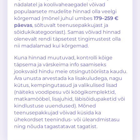
nädalatel ja koolivaheaegadel võivad
populaarsete mudelite hinnad olla veelgi
kõrgemad (mõnel juhul umbes
179–259 €
päevas
, sõltuvalt teenusepakkujast ja
sõidukikategooriast). Samas võivad hinnad
olenevalt rendi täpsetest tingimustest olla
nii madalamad kui kõrgemad.
Kuna hinnad muutuvad, kontrolli kõige
täpsema ja värskeima info saamiseks
jooksvaid hindu meie otsingutööriista kaudu.
Ära unusta arvestada ka lisakuludega, nagu
kütus, kempingutasud ja valikulised lisad
(näiteks voodipesu või köögikomplektid,
matkamööbel, lisajuhid, läbisõidupaketid või
kindlustuse uuendused). Mõned
teenusepakkujad võivad küsida ka
ühekordset teenindus- või üleandmistasu
ning nõuda tagastatavat tagatist.