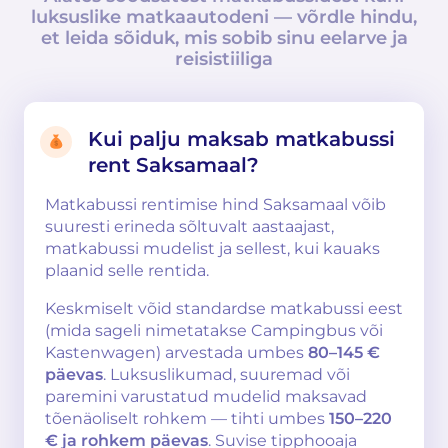
luksuslike matkaautodeni — võrdle hindu,
et leida sõiduk, mis sobib sinu eelarve ja
reisistiiliga
Kui palju maksab matkabussi
rent Saksamaal?
Matkabussi rentimise hind Saksamaal võib
suuresti erineda sõltuvalt aastaajast,
matkabussi mudelist ja sellest, kui kauaks
plaanid selle rentida.
Keskmiselt võid standardse matkabussi eest
(mida sageli nimetatakse Campingbus või
Kastenwagen) arvestada umbes
80–145 €
päevas
. Luksuslikumad, suuremad või
paremini varustatud mudelid maksavad
tõenäoliselt rohkem — tihti umbes
150–220
€ ja rohkem päevas
. Suvise tipphooaja