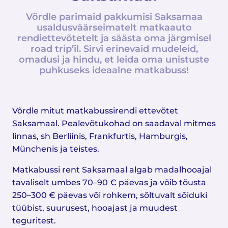
Võrdle parimaid pakkumisi Saksamaa
usaldusväärseimatelt matkaauto
rendiettevõtetelt ja säästa oma järgmisel
road trip’il. Sirvi erinevaid mudeleid,
omadusi ja hindu, et leida oma unistuste
puhkuseks ideaalne matkabuss!
Võrdle mitut matkabussirendi ettevõtet
Saksamaal. Pealevõtukohad on saadaval mitmes
linnas, sh Berliinis, Frankfurtis, Hamburgis,
Münchenis ja teistes.
Matkabussi rent Saksamaal algab madalhooajal
tavaliselt umbes 70–90 € päevas ja võib tõusta
250–300 € päevas või rohkem, sõltuvalt sõiduki
tüübist, suurusest, hooajast ja muudest
teguritest.