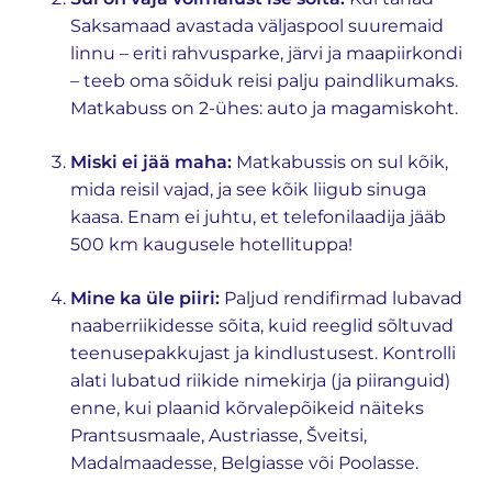
Saksamaad avastada väljaspool suuremaid
linnu – eriti rahvusparke, järvi ja maapiirkondi
– teeb oma sõiduk reisi palju paindlikumaks.
Matkabuss on 2-ühes: auto ja magamiskoht.
Miski ei jää maha:
Matkabussis on sul kõik,
mida reisil vajad, ja see kõik liigub sinuga
kaasa. Enam ei juhtu, et telefonilaadija jääb
500 km kaugusele hotellituppa!
Mine ka üle piiri:
Paljud rendifirmad lubavad
naaberriikidesse sõita, kuid reeglid sõltuvad
teenusepakkujast ja kindlustusest. Kontrolli
alati lubatud riikide nimekirja (ja piiranguid)
enne, kui plaanid kõrvalepõikeid näiteks
Prantsusmaale, Austriasse, Šveitsi,
Madalmaadesse, Belgiasse või Poolasse.