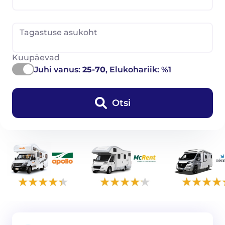
Tagastuse asukoht
Kuupäevad
Juhi vanus:
25-70
, Elukohariik: %1
Otsi