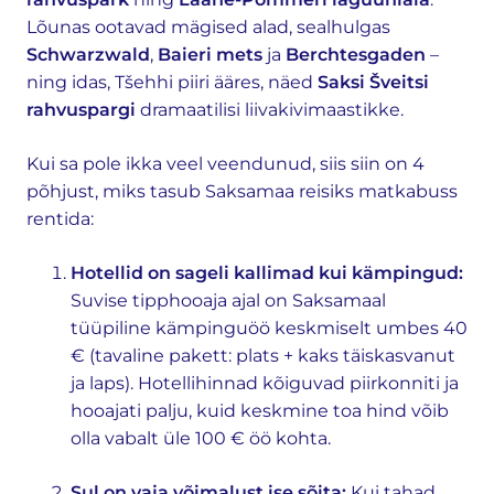
Lõunas ootavad mägised alad, sealhulgas
Schwarzwald
,
Baieri mets
ja
Berchtesgaden
–
ning idas, Tšehhi piiri ääres, näed
Saksi Šveitsi
rahvuspargi
dramaatilisi liivakivimaastikke.
Kui sa pole ikka veel veendunud, siis siin on 4
põhjust, miks tasub Saksamaa reisiks matkabuss
rentida:
Hotellid on sageli kallimad kui kämpingud:
Suvise tipphooaja ajal on Saksamaal
tüüpiline kämpinguöö keskmiselt umbes 40
€ (tavaline pakett: plats + kaks täiskasvanut
ja laps). Hotellihinnad kõiguvad piirkonniti ja
hooajati palju, kuid keskmine toa hind võib
olla vabalt üle 100 € öö kohta.
Sul on vaja võimalust ise sõita:
Kui tahad