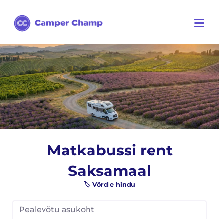
Matkabussi rent
Saksamaal
🏷️ Võrdle hindu
Pealevõtu asukoht