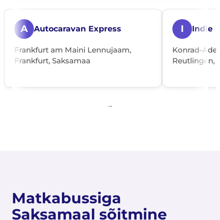
A
I
Autocaravan Express
Indie
Frankfurt am Maini Lennujaam,
Konrad-Aden
Frankfurt, Saksamaa
Reutlingen,
Matkabussiga
Saksamaal sõitmine