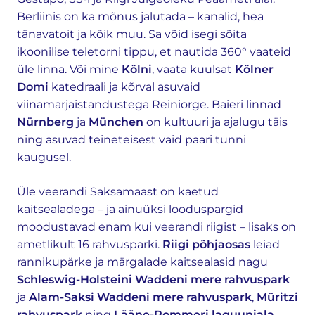
Berliinis on ka mõnus jalutada – kanalid, hea
tänavatoit ja kõik muu. Sa võid isegi sõita
ikoonilise teletorni tippu, et nautida 360° vaateid
üle linna. Või mine
Kölni
, vaata kuulsat
Kölner
Domi
katedraali ja kõrval asuvaid
viinamarjaistandustega Reiniorge. Baieri linnad
Nürnberg
ja
München
on kultuuri ja ajalugu täis
ning asuvad teineteisest vaid paari tunni
kaugusel.
Üle veerandi Saksamaast on kaetud
kaitsealadega – ja ainuüksi looduspargid
moodustavad enam kui veerandi riigist – lisaks on
ametlikult 16 rahvusparki.
Riigi põhjaosas
leiad
rannikupärke ja märgalade kaitsealasid nagu
Schleswig-Holsteini Waddeni mere rahvuspark
ja
Alam-Saksi Waddeni mere rahvuspark
,
Müritzi
rahvuspark
ning
Lääne-Pommeri laguuniala
.