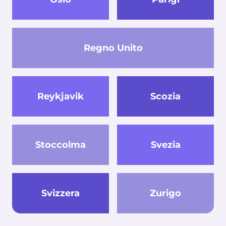
Regno Unito
Reykjavik
Scozia
Stoccolma
Svezia
Svizzera
Zurigo