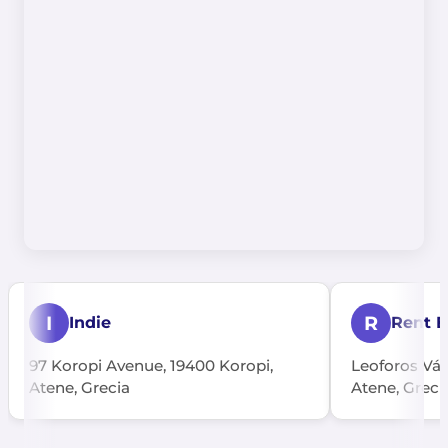
I
R
Indie
Rent E
97 Koropi Avenue, 19400 Koropi,
Leoforos Vári
Atene, Grecia
Atene, Greci