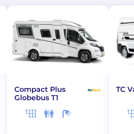
Compact Plus
TC V
Globebus T1