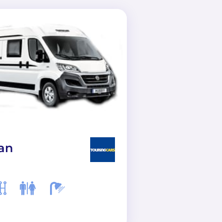
an
Active Long