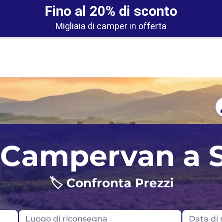
Fino al 20% di sconto
Migliaia di camper in offerta
Auckland
Regno Unito
 Campervan a 
Christchurch
Norvegia
🏷️ Confronta Prezzi
Portogallo
Scozia
Luogo di riconsegna
Data di r