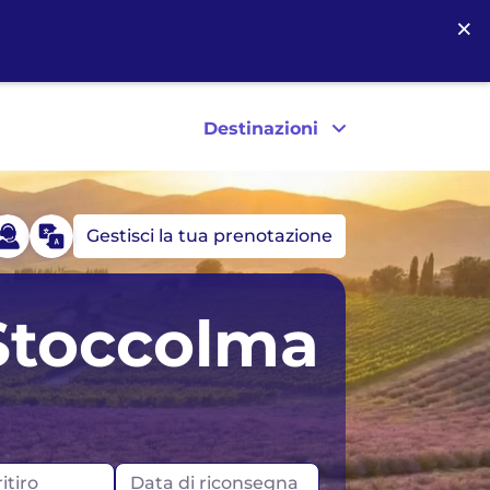
×
Destinazioni
Gestisci la tua prenotazione
Germania
Stati Uniti
Stoccolma
Islanda
Canada
Irlanda
itiro
Data di riconsegna