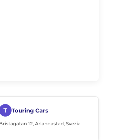
T
Touring Cars
Bristagatan 12, Arlandastad, Svezia