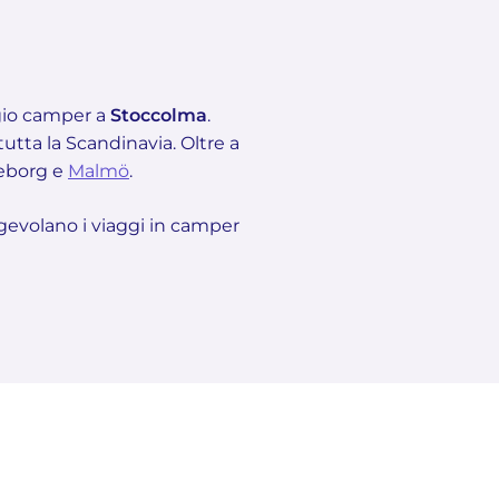
gio camper a
Stoccolma
.
tutta la Scandinavia. Oltre a
teborg e
Malmö
.
agevolano i viaggi in camper