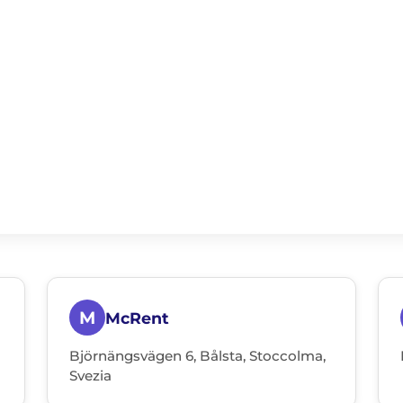
M
McRent
Björnängsvägen 6, Bålsta, Stoccolma,
Svezia