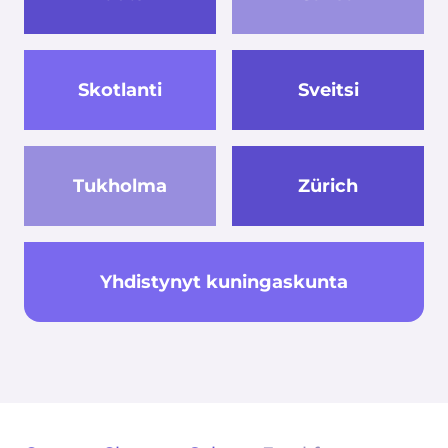
Skotlanti
Sveitsi
Tukholma
Zürich
Yhdistynyt kuningaskunta