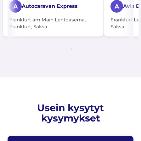
A
A
Autocaravan Express
Avis E
Frankfurt am Main Lentoasema,
Frankfurt Le
Frankfurt, Saksa
Saksa
Usein kysytyt
kysymykset