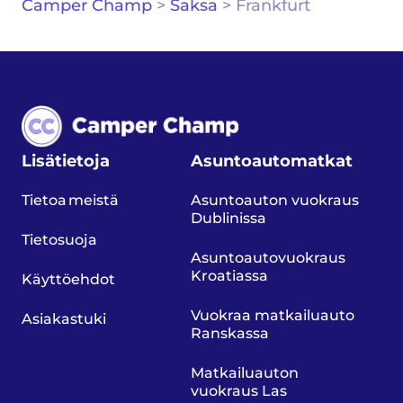
Camper Champ
>
Saksa
>
Frankfurt
Lisätietoja
Asuntoautomatkat
Tietoa meistä
Asuntoauton vuokraus
Dublinissa
Tietosuoja
Asuntoautovuokraus
Kroatiassa
Käyttöehdot
Vuokraa matkailuauto
Asiakastuki
Ranskassa
Matkailuauton
vuokraus Las