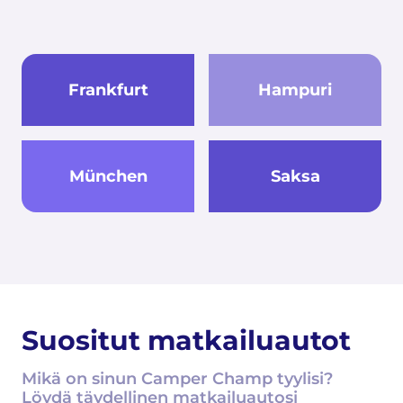
Frankfurt
Hampuri
München
Saksa
Suositut matkailuautot
Mikä on sinun Camper Champ tyylisi?
Löydä täydellinen matkailuautosi