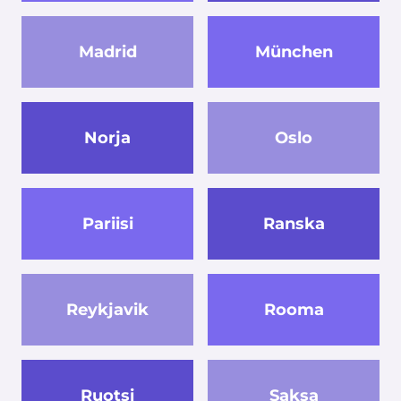
Madrid
München
Norja
Oslo
Pariisi
Ranska
Reykjavik
Rooma
Ruotsi
Saksa