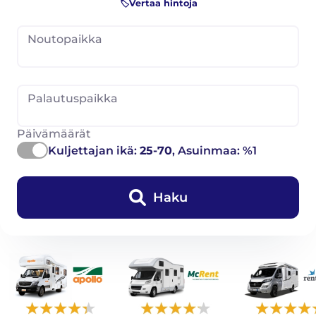
🏷️Vertaa hintoja
Noutopaikka
Palautuspaikka
Päivämäärät
Kuljettajan ikä:
25-70
, Asuinmaa: %1
Haku