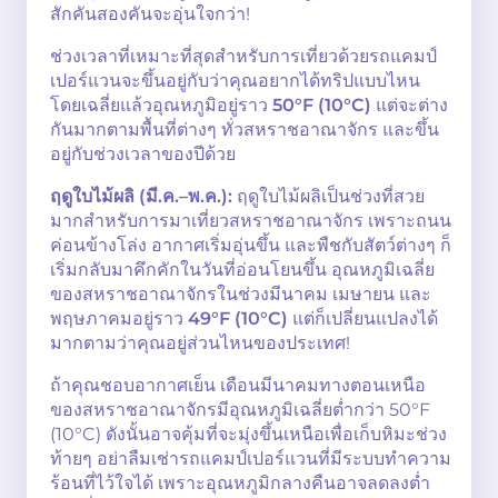
สักคันสองคันจะอุ่นใจกว่า!
ช่วงเวลาที่เหมาะที่สุดสำหรับการเที่ยวด้วยรถแคมป์
เปอร์แวนจะขึ้นอยู่กับว่าคุณอยากได้ทริปแบบไหน
โดยเฉลี่ยแล้วอุณหภูมิอยู่ราว
50°F (10°C)
แต่จะต่าง
กันมากตามพื้นที่ต่างๆ ทั่วสหราชอาณาจักร และขึ้น
อยู่กับช่วงเวลาของปีด้วย
ฤดูใบไม้ผลิ (มี.ค.–พ.ค.):
ฤดูใบไม้ผลิเป็นช่วงที่สวย
มากสำหรับการมาเที่ยวสหราชอาณาจักร เพราะถนน
ค่อนข้างโล่ง อากาศเริ่มอุ่นขึ้น และพืชกับสัตว์ต่างๆ ก็
เริ่มกลับมาคึกคักในวันที่อ่อนโยนขึ้น อุณหภูมิเฉลี่ย
ของสหราชอาณาจักรในช่วงมีนาคม เมษายน และ
พฤษภาคมอยู่ราว
49°F (10°C)
แต่ก็เปลี่ยนแปลงได้
มากตามว่าคุณอยู่ส่วนไหนของประเทศ!
ถ้าคุณชอบอากาศเย็น เดือนมีนาคมทางตอนเหนือ
ของสหราชอาณาจักรมีอุณหภูมิเฉลี่ยต่ำกว่า 50°F
(10°C) ดังนั้นอาจคุ้มที่จะมุ่งขึ้นเหนือเพื่อเก็บหิมะช่วง
ท้ายๆ อย่าลืมเช่ารถแคมป์เปอร์แวนที่มีระบบทำความ
ร้อนที่ไว้ใจได้ เพราะอุณหภูมิกลางคืนอาจลดลงต่ำ