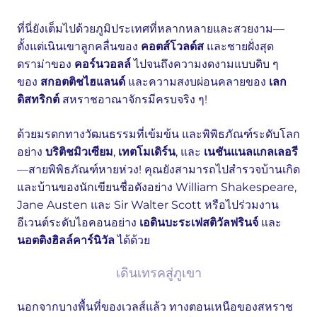
ที่นี่ยังเต็มไปด้วยภูมิประเทศที่หลากหลายและสวยงาม—
ตั้งแต่เนินเขาลูกคลื่นของ
คอตส์โวลด์ส
และชายฝั่งสุด
ดราม่าของ
คอร์นวอลล์
ไปจนถึงความงดงามแบบดิบ ๆ
ของ
สกอตติชไฮแลนด์
และความสงบผ่อนคลายของ
เลก
ดิสทริกต์
สหราชอาณาจักรมีครบจริง ๆ!
ด้วยมรดกทางวัฒนธรรมที่เข้มข้น และพิพิธภัณฑ์ระดับโลก
อย่าง
บริติชมิวเซียม
,
เทตโมเดิร์น
, และ
เนชันแนลแกลเลอรี
—สายพิพิธภัณฑ์หายห่วง! คุณยังสามารถไปสำรวจบ้านเกิด
และบ้านของนักเขียนชื่อดังอย่าง William Shakespeare,
Jane Austen และ Sir Walter Scott หรือไปร่วมงาน
อีเวนต์ระดับไอคอนอย่าง
เอดินบะระเฟสติวัลฟรินจ์
และ
นอตติงฮิลล์คาร์นิวัล
ได้ด้วย
เดินเทรคสู่ภูเขา
นอกจากบางพื้นที่ของเวลส์แล้ว ทางตอนเหนือของสหราช