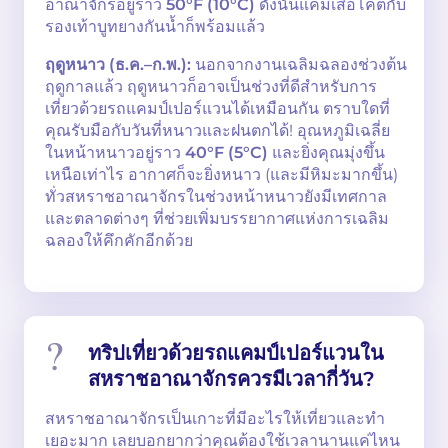
อาณาจักรอยู่ราว
50°F (10°C)
ดังนั้นแค่มีเสื้อโค้ตกับ
รองเท้าบูทยางกันน้ำก็พร้อมแล้ว
ฤดูหนาว (ธ.ค.–ก.พ.):
นอกจากงานเฉลิมฉลองช่วงต้น
ฤดูกาลแล้ว ฤดูหนาวก็อาจเป็นช่วงที่ดีสำหรับการ
เที่ยวด้วยรถแคมป์เปอร์แวนได้เหมือนกัน ตราบใดที่
คุณรับมือกับวันที่หนาวและฝนตกได้! อุณหภูมิเฉลี่ย
ในหน้าหนาวอยู่ราว
40°F (5°C)
และยิ่งคุณมุ่งขึ้น
เหนือเท่าไร อากาศก็จะยิ่งหนาว (และมีหิมะมากขึ้น)
ทั่วสหราชอาณาจักรในช่วงหน้าหนาวยังมีเทศกาล
และตลาดต่างๆ ที่ช่วยเพิ่มบรรยากาศแห่งการเฉลิม
ฉลองให้คึกคักอีกด้วย
ทริปเที่ยวด้วยรถแคมป์เปอร์แวนใน
สหราชอาณาจักรควรมีเวลากี่วัน?
สหราชอาณาจักรเป็นเกาะที่มีอะไรให้เที่ยวและทำ
เยอะมาก เลยบอกยากว่าคุณต้องใช้เวลานานแค่ไหน