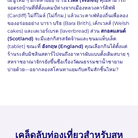
เมนูใหม่ ๆ อีกหลายอย่าง ใน
เวลส์ (Wales)
คุณสามารถ
จอดรถบ้านที่ที่ตั้งแคมป์ห่างจากเมืองหลวงคาร์ดิฟฟ์
(Cardiff) ไม่กี่ไมล์ (ไม่กี่กม.) แล้วแวะคาเฟ่ท้องถิ่นเพื่อลอง
ของอร่อยอย่าง บารา บริธ (Bara Brith), เค้กเวลส์ (Welsh
cakes) และเลเวอร์เบรด (laverbread) ส่วน
สกอตแลนด์
(Scotland)
จะมีแฮกกิสรสจัดจ้านและขนมแท็บเล็ต
(tablet) ขณะที่
อังกฤษ (England)
คุณเลือกกินได้ตั้งแต่
ร้านระดับมิชลินสตาร์ไปจนถึงอาหารผับแบบดั้งเดิมสบาย ๆ
สหราชอาณาจักรยังขึ้นชื่อเรื่องวัฒนธรรมชาน้ำชายาม
บ่ายด้วย—อยากลองสโคนทาแยมกับครีมสักชิ้นไหม?
เคล็ดลับท่องเที่ยวสำหรับสห