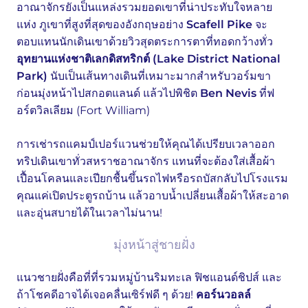
อาณาจักรยังเป็นแหล่งรวมยอดเขาที่น่าประทับใจหลาย
แห่ง ภูเขาที่สูงที่สุดของอังกฤษอย่าง
Scafell Pike
จะ
ตอบแทนนักเดินเขาด้วยวิวสุดตระการตาที่ทอดกว้างทั่ว
อุทยานแห่งชาติเลกดิสทริกต์ (Lake District National
Park)
นับเป็นเส้นทางเดินที่เหมาะมากสำหรับวอร์มขา
ก่อนมุ่งหน้าไปสกอตแลนด์ แล้วไปพิชิต
Ben Nevis
ที่ฟ
อร์ตวิลเลียม (Fort William)
การเช่ารถแคมป์เปอร์แวนช่วยให้คุณได้เปรียบเวลาออก
ทริปเดินเขาทั่วสหราชอาณาจักร แทนที่จะต้องใส่เสื้อผ้า
เปื้อนโคลนและเปียกชื้นขึ้นรถไฟหรือรถบัสกลับไปโรงแรม
คุณแค่เปิดประตูรถบ้าน แล้วอาบน้ำเปลี่ยนเสื้อผ้าให้สะอาด
และอุ่นสบายได้ในเวลาไม่นาน!
มุ่งหน้าสู่ชายฝั่ง
แนวชายฝั่งคือที่ที่รวมหมู่บ้านริมทะเล ฟิชแอนด์ชิปส์ และ
ถ้าโชคดีอาจได้เจอคลื่นเซิร์ฟดี ๆ ด้วย!
คอร์นวอลล์