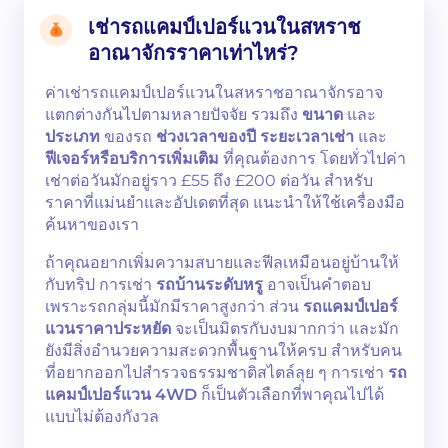
เช่ารถแคมป์เปอร์แวนในสหราช
อาณาจักรราคาเท่าไหร่?
ค่าเช่ารถแคมป์เปอร์แวนในสหราชอาณาจักรอาจ
แตกต่างกันไปตามหลายปัจจัย รวมถึง
ขนาด
และ
ประเภท
ของรถ
ช่วงเวลาของปี
ระยะเวลาเช่า
และ
ฟีเจอร์หรือบริการเพิ่มเติม
ที่คุณต้องการ โดยทั่วไปค่า
เช่าต่อวันมักอยู่ราว £55 ถึง £200 ต่อวัน สำหรับ
ราคาที่แม่นยำและอัปเดตที่สุด แนะนำให้ใช้เครื่องมือ
ค้นหาของเรา
ถ้าคุณอยากเพิ่มความสบายและฟีลเหมือนอยู่บ้านให้
กับทริป การเช่า
รถบ้านระดับหรู
อาจเป็นคำตอบ
เพราะรถกลุ่มนี้มักมีราคาสูงกว่า ส่วน
รถแคมป์เปอร์
แวนราคาประหยัด
จะเป็นมิตรกับงบมากกว่า และมัก
ยังมีสิ่งอำนวยความสะดวกพื้นฐานให้ครบ สำหรับคน
ที่อยากออกไปสำรวจธรรมชาติสไตล์ลุย ๆ การเช่า
รถ
แคมป์เปอร์แวน 4WD
ก็เป็นตัวเลือกที่พาคุณไปได้
แบบไม่ต้องกังวล