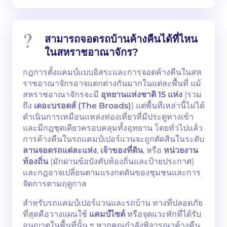
สามารถจอดรถบ้านค้างคืนได้ที่ไหน
ในสหราชอาณาจักร?
กฎการตั้งแคมป์แบบอิสระและการจอดค้างคืนในสห
ราชอาณาจักรอาจแตกต่างกันมากในแต่ละพื้นที่ แม้
สหราชอาณาจักรจะมี
อุทยานแห่งชาติ 15 แห่ง
(รวม
ถึง
เดอะบรอดส์ (The Broads)
) แต่พื้นที่เหล่านี้ไม่ได้
ดำเนินการเหมือนแหล่งท่องเที่ยวที่มีประตูทางเข้า
และมีกฎชุดเดียวครอบคลุมทั้งอุทยาน โดยทั่วไปแล้ว
การค้างคืนในรถแคมป์เปอร์แวนจะถูกตัดสินในระดับ
ลานจอดรถแต่ละแห่ง
,
เจ้าของที่ดิน
, หรือ
หน่วยงาน
ท้องถิ่น
(มักผ่านข้อบังคับท้องถิ่นและป้ายประกาศ)
และกฎอาจเปลี่ยนตามแรงกดดันของชุมชนและการ
จัดการตามฤดูกาล
สำหรับรถแคมป์เปอร์แวนและรถบ้าน ทางที่ปลอดภัย
ที่สุดคือวางแผนใช้
แคมป์ไซต์
หรือจุดแวะพักที่ได้รับ
อนุญาตในพื้นที่นั้น ๆ หากคุณกำลังพิจารณาค้างคืน