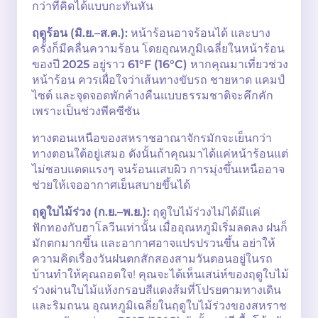
กว่าที่คิดได้แบบกะทันหัน
ฤดูร้อน (มิ.ย.–ส.ค.):
หน้าร้อนอาจร้อนได้ และบาง
ครั้งก็มีคลื่นความร้อน โดยอุณหภูมิเฉลี่ยในหน้าร้อน
ของปี
2025
อยู่ราว
61°F (16°C)
หากคุณมาเที่ยวช่วง
หน้าร้อน ควรเผื่อใจว่าเส้นทางขับรถ ชายหาด แคมป์
ไซต์ และจุดจอดพักค้างคืนแบบธรรมชาติจะคึกคัก
เพราะเป็นช่วงพีคซีซัน
ทางตอนเหนือของสหราชอาณาจักรมักจะเย็นกว่า
ทางตอนใต้อยู่เสมอ ดังนั้นถ้าคุณมาได้แค่หน้าร้อนแต่
ไม่ชอบแดดแรงๆ จนร้อนแสบผิว การมุ่งขึ้นเหนืออาจ
ช่วยให้เจออากาศเย็นสบายขึ้นได้
ฤดูใบไม้ร่วง (ก.ย.–พ.ย.):
ฤดูใบไม้ร่วงไม่ได้มีแค่
ฟักทองกับฮาโลวีนเท่านั้น เมื่ออุณหภูมิเริ่มลดลง ฝนก็
มักตกมากขึ้น และอากาศอาจแปรปรวนขึ้น อย่าให้
ความคิดเรื่องวันฝนตกสักสองสามวันตอนอยู่ในรถ
บ้านทำให้คุณถอดใจ! คุณจะได้เห็นเสน่ห์ของฤดูใบไม้
ร่วงผ่านใบไม้แห้งกรอบสีแดงส้มที่โปรยตามทางเดิน
และริมถนน อุณหภูมิเฉลี่ยในฤดูใบไม้ร่วงของสหราช