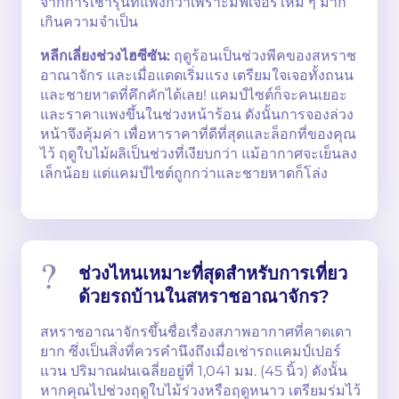
จากการเช่ารุ่นที่แพงกว่าเพราะมีฟีเจอร์ใหม่ ๆ มาก
เกินความจำเป็น
หลีกเลี่ยงช่วงไฮซีซัน:
ฤดูร้อนเป็นช่วงพีคของสหราช
อาณาจักร และเมื่อแดดเริ่มแรง เตรียมใจเจอทั้งถนน
และชายหาดที่คึกคักได้เลย! แคมป์ไซต์ก็จะคนเยอะ
และราคาแพงขึ้นในช่วงหน้าร้อน ดังนั้นการจองล่วง
หน้าจึงคุ้มค่า เพื่อหาราคาที่ดีที่สุดและล็อกที่ของคุณ
ไว้ ฤดูใบไม้ผลิเป็นช่วงที่เงียบกว่า แม้อากาศจะเย็นลง
เล็กน้อย แต่แคมป์ไซต์ถูกกว่าและชายหาดก็โล่ง
ช่วงไหนเหมาะที่สุดสำหรับการเที่ยว
ด้วยรถบ้านในสหราชอาณาจักร?
สหราชอาณาจักรขึ้นชื่อเรื่องสภาพอากาศที่คาดเดา
ยาก ซึ่งเป็นสิ่งที่ควรคำนึงถึงเมื่อเช่ารถแคมป์เปอร์
แวน ปริมาณฝนเฉลี่ยอยู่ที่ 1,041 มม. (45 นิ้ว) ดังนั้น
หากคุณไปช่วงฤดูใบไม้ร่วงหรือฤดูหนาว เตรียมร่มไว้