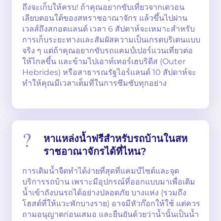
ถึงจะเก็บให้ครบ! ถ้าคุณอยากขับเที่ยวจากเดวอน
เลียบตอนใต้ของสหราชอาณาจักร แล้วขึ้นไปผ่าน
เวลส์ถึงสกอตแลนด์ เวลา 6 สัปดาห์จะเหมาะสำหรับ
การเก็บระยะทางและสัมผัสความเป็นเกรตบริเตนแบบ
จริง ๆ แต่ถ้าคุณอยากขับรถแคมป์เปอร์แวนเที่ยวต่อ
ให้ไกลขึ้น และข้ามไปเอาท์เทอร์เฮบริดีส (Outer
Hebrides) หรือสาธารณรัฐไอร์แลนด์ 10 สัปดาห์จะ
ทำให้คุณมีเวลาเต็มที่ในการซึมซับทุกอย่าง
หาแหล่งน้ำฟรีสำหรับรถบ้านในสห
ราชอาณาจักรได้ที่ไหน?
การเติมน้ำจืดทำได้ง่ายที่สุดที่แคมป์ไซต์และจุด
บริการรถบ้าน เพราะมีอุปกรณ์ที่ออกแบบมาเพื่อเติม
น้ำเข้าถังบนรถได้อย่างปลอดภัย บางแห่ง (รวมถึง
โฮสต์ที่ให้แวะพักบางราย) อาจมีหัวก๊อกให้ใช้ แต่ควร
ถามอนุญาตก่อนเสมอ และยืนยันด้วยว่าน้ำนั้นเป็นน้ำ