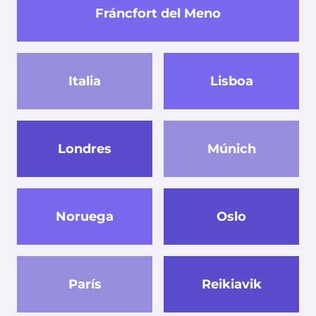
Fráncfort del Meno
Italia
Lisboa
Londres
Múnich
Noruega
Oslo
París
Reikiavik