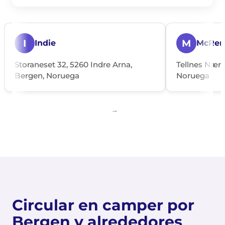
I
M
Indie
McRen
Storaneset 32, 5260 Indre Arna,
Tellnes Nærin
Bergen, Noruega
Noruega
Circular en camper por
Bergen y alrededores