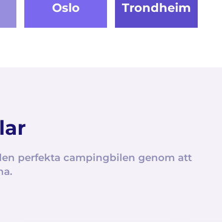
Oslo
Trondheim
lar
a den perfekta campingbilen genom att
na.