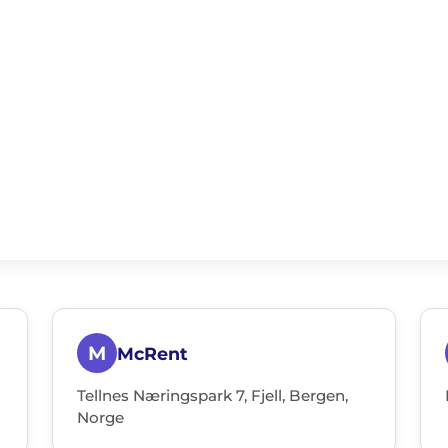
M
McRent
Tellnes Næringspark 7, Fjell, Bergen,
Norge