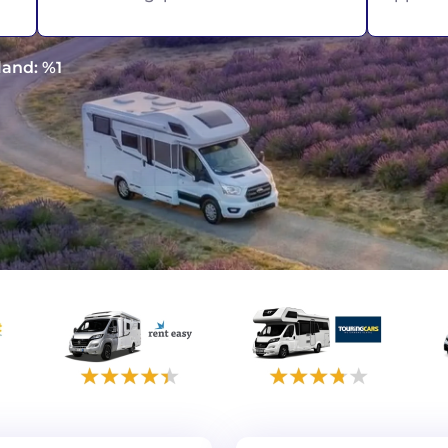
land: %1