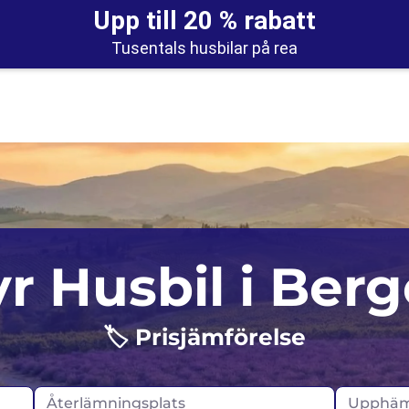
Upp till 20 % rabatt
Tusentals husbilar på rea
Auckland
Storbritannien
T
r Husbil i Ber
Christchurch
Norge
I
🏷️ Prisjämförelse
Portugal
I
Skottland
Återlämningsplats
Upphäm