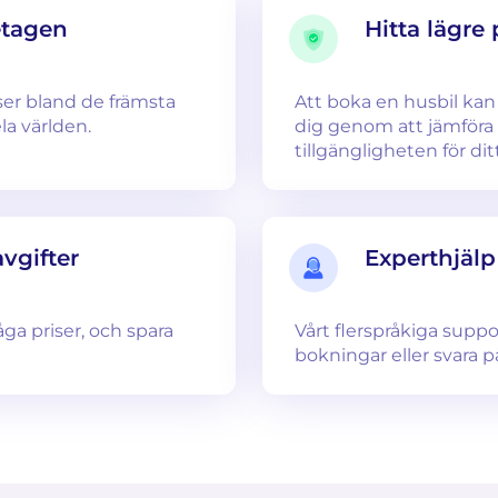
etagen
Hitta lägre 
ser bland de främsta
Att boka en husbil kan v
a världen.
dig genom att jämföra f
tillgängligheten för di
vgifter
Experthjälp
ga priser, och spara
Vårt flerspråkiga supp
bokningar eller svara p