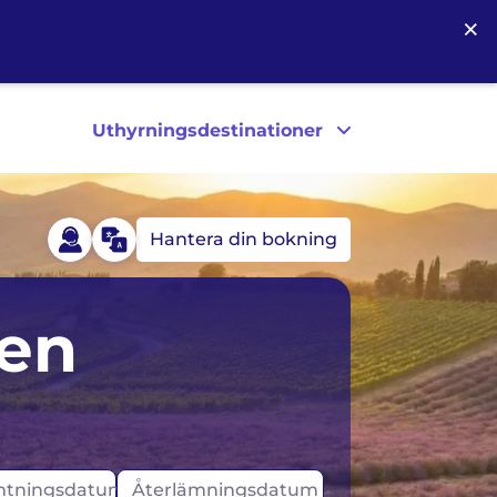
×
Uthyrningsdestinationer
Hantera din bokning
yskland
USA
gen
sland
Kanada
rland
tningsdatum
Återlämningsdatum