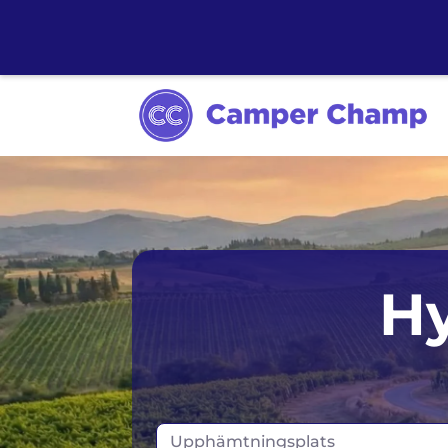
Sydney
Hy
Melbourne
Tasmanien
Upphämtningsplats