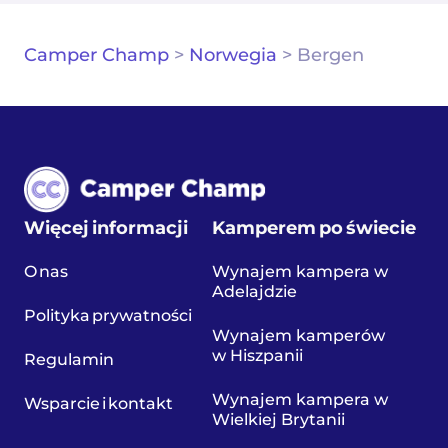
Camper Champ
>
Norwegia
>
Bergen
Więcej informacji
Kamperem po świecie
O nas
Wynajem kampera w
Adelajdzie
Polityka prywatności
Wynajem kamperów
w Hiszpanii
Regulamin
Wynajem kampera w
Wsparcie i kontakt
Wielkiej Brytanii