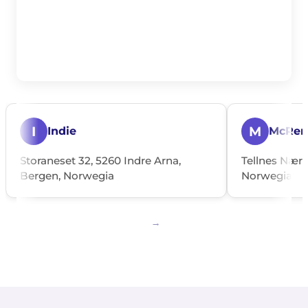
I
M
Indie
McRen
Storaneset 32, 5260 Indre Arna,
Tellnes Nærin
Bergen, Norwegia
Norwegia