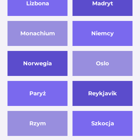
Lizbona
Madryt
Monachium
Niemcy
Norwegia
Oslo
Paryż
Reykjavik
Rzym
Szkocja