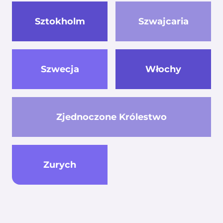
Sztokholm
Szwajcaria
Szwecja
Włochy
Zjednoczone Królestwo
Zurych