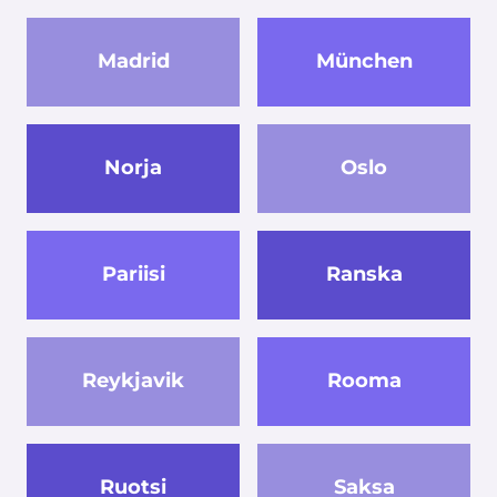
Madrid
München
Norja
Oslo
Pariisi
Ranska
Reykjavik
Rooma
Ruotsi
Saksa