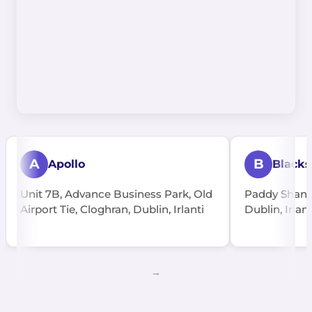
A
B
Apollo
Black
Unit 7B, Advance Business Park, Old
Paddy Shana
Airport Tie, Cloghran, Dublin, Irlanti
Dublin, Irlant