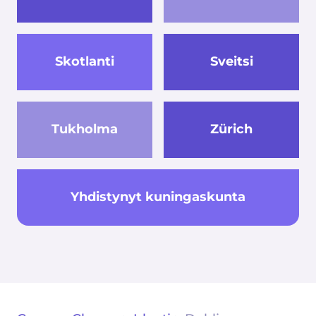
Skotlanti
Sveitsi
Tukholma
Zürich
Yhdistynyt kuningaskunta