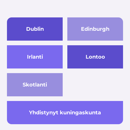
Dublin
Edinburgh
Irlanti
Lontoo
Skotlanti
Yhdistynyt kuningaskunta