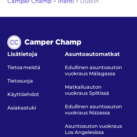
Camper Champ
>
Irlanti
>
Dublin
Lisätietoja
Asuntoautomatkat
Tietoa meistä
Edullinen asuntoauton
vuokraus Málagassa
Tietosuoja
Matkailuauton
vuokraus Splitissä
Käyttöehdot
Edullinen asuntoauton
Asiakastuki
vuokraus Nizzassa
Asuntoauton vuokraus
Los Angelesissa