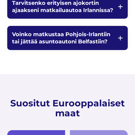
Tarvitsenko erityisen ajokortin
ajaakseni matkailuautoa Irlannissa?
Voinko matkustaa Pohjois-Irlantiin
tai jättää asuntoautoni Belfastiin?
Suositut Eurooppalaiset
maat