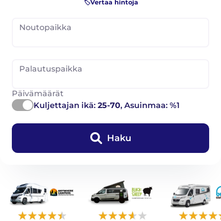
🏷️Vertaa hintoja
Noutopaikka
Palautuspaikka
Päivämäärät
Kuljettajan ikä:
25-70
, Asuinmaa: %1
Haku