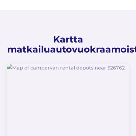
Kartta
matkailuautovuokraamois