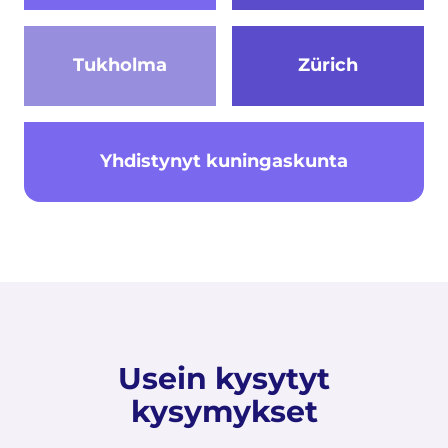
Tukholma
Zürich
Yhdistynyt kuningaskunta
Usein kysytyt
kysymykset