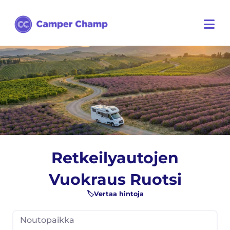
Retkeilyautojen
Vuokraus Ruotsi
🏷️Vertaa hintoja
Noutopaikka