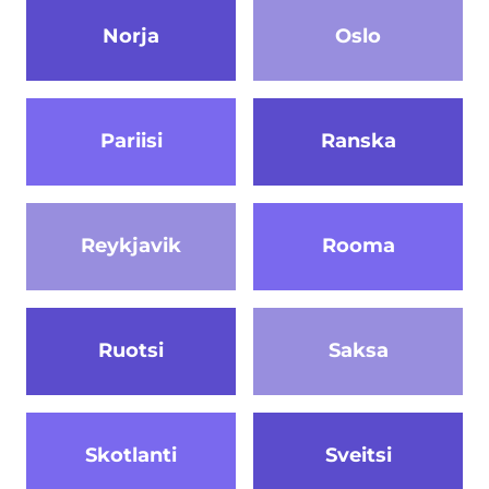
Norja
Oslo
Pariisi
Ranska
Reykjavik
Rooma
Ruotsi
Saksa
Skotlanti
Sveitsi