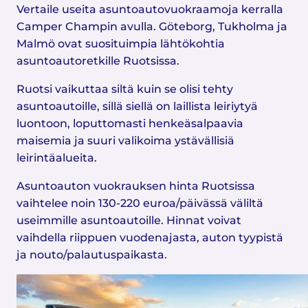
Vertaile useita asuntoautovuokraamoja kerralla
Camper Champin avulla. Göteborg, Tukholma ja
Malmö ovat suosituimpia lähtökohtia
asuntoautoretkille Ruotsissa.
Ruotsi vaikuttaa siltä kuin se olisi tehty
asuntoautoille, sillä siellä on laillista leiriytyä
luontoon, loputtomasti henkeäsalpaavia
maisemia ja suuri valikoima ystävällisiä
leirintäalueita.
Asuntoauton vuokrauksen hinta Ruotsissa
vaihtelee noin 130-220 euroa/päivässä väliltä
useimmille asuntoautoille. Hinnat voivat
vaihdella riippuen vuodenajasta, auton tyypistä
ja nouto/palautuspaikasta.