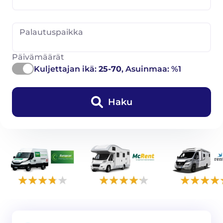
Palautuspaikka
Päivämäärät
Kuljettajan ikä:
25-70
, Asuinmaa: %1
Haku