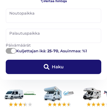
🏷️Vertaa hintoja
Noutopaikka
Palautuspaikka
Päivämäärät
Kuljettajan ikä:
25-70
, Asuinmaa: %1
Haku