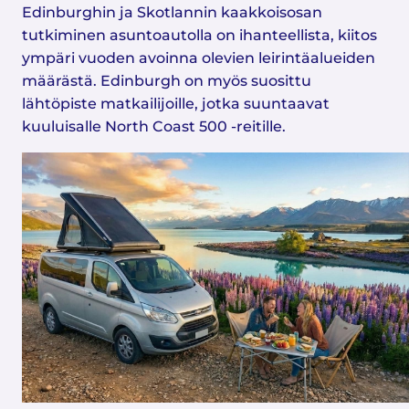
Edinburghin ja Skotlannin kaakkoisosan
tutkiminen asuntoautolla on ihanteellista, kiitos
ympäri vuoden avoinna olevien leirintäalueiden
määrästä. Edinburgh on myös suosittu
lähtöpiste matkailijoille, jotka suuntaavat
kuuluisalle North Coast 500 -reitille.