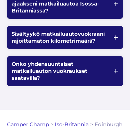
ajaakseni matkailuautoa Isossa-
Britanniassa?
Sisältyykö matkailuautovuokraani
rajoittamaton kilometrimäärä?
Onko yhdensuuntaiset
matkailuauton vuokraukset
saatavilla?
Camper Champ
>
Iso-Britannia
>
Edinburgh