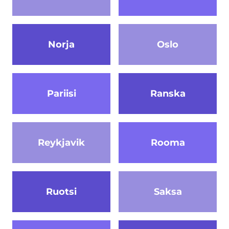
Norja
Oslo
Pariisi
Ranska
Reykjavik
Rooma
Ruotsi
Saksa