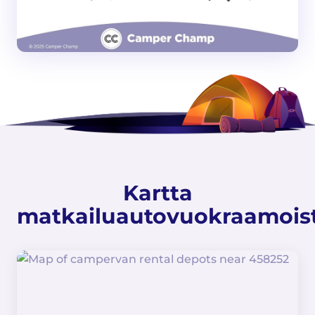
Kartta
matkailuautovuokraamois