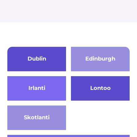
Dublin
Edinburgh
Irlanti
Lontoo
Skotlanti