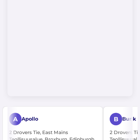
A
B
Apollo
Bunk
2 Drovers Tie, East Mains
2 Drovers Ti
Teollisuusalue, Broxburn, Edinburgh,
Teollisuusal