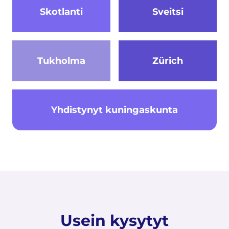
Skotlanti
Sveitsi
Tukholma
Zürich
Yhdistynyt kuningaskunta
Usein kysytyt