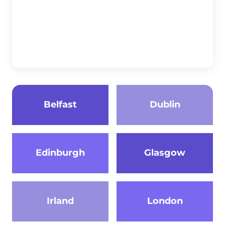
Belfast
Dublin
Edinburgh
Glasgow
Irland
London