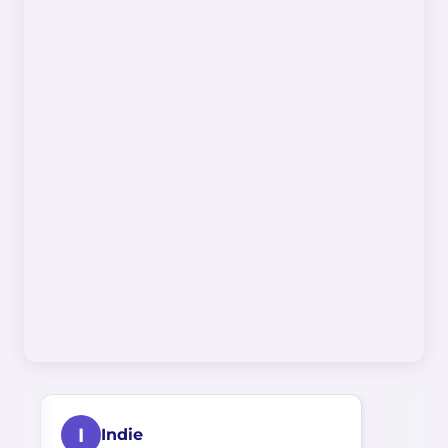
I
Indie