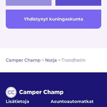
Yhdistynyt kuningaskunta
Camper Champ
>
Norja
>
Trondheim
Lisätietoja
Asuntoautomatkat