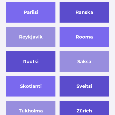
Pariisi
Ranska
Reykjavik
Rooma
Ruotsi
Saksa
Skotlanti
Sveitsi
Tukholma
Zürich