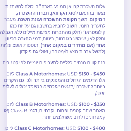
עלות השכרת קרוואן ממונע בארה״ב יכולה להשתנות
מאוד בהתאם ל
סוג הקרוואן
,
חברת ההשכרה
,
ה
מיקום
, משך
תקופת ההשכרה
ו
עונת השנה
. מעבר
לתעריף היומי, חשוב להביא בחשבון גם עלויות כמו
קילומטראז׳ (חלק מהחברות מציעות מיילים ללא הגבלה
וחלק לא), שימוש בגנרטור, ביטוח,
דמי החזרה בכיוון
אחד (אם מחזירים במקום אחר)
, תוספות אופציונליות
(למשל ערכות מצעים/מטבח), ואולי גם פיקדון.
הנה קווים מנחים כלליים לתעריפים יומיים לפי קטגוריה:
$150 - $450
USD
Class A Motorhomes:
ליום.
אלו הדגמים הגדולים והמפנקים ביותר ולכן גם היקרים
ביותר להשכרה.
(דגמים יוקרתיים במיוחד יכולים לעלות
יותר.)
$100 - $350
USD
Class B Motorhomes:
ליום.
מאחר שהם קטנים ופחות יוקרתיים, דגמי Class B (או
קמפרוונים) לרוב משתלמים יותר.
$100 - $400
USD
Class C Motorhomes:
ליום.