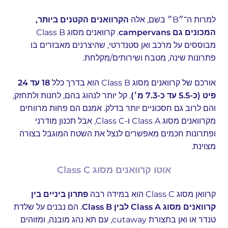
למרות ה־״B״ בשם, אלה
הקרוואנים הקטנים ביותר,
המכונים גם campervans
. קרוואנים מסוג Class B
מבוססים על מרכב ואן סטנדרטי, שהיצרנים מאבזרים בו
פתרונות שינה, מטבח ושירותים/מקלחת.
אורכם של קרוואנים מסוג Class B הוא בדרך כלל
18 עד 24
פיט (כ-5.5 עד כ-7.3 מ׳)
. קל יותר לנהוג בהם, לחנות ולתחזק,
והם לרוב גם חסכוניים יותר בדלק. אמנם הם פחות מרווחים
מקרוואנים מסוג Class A ו-Class C, אבל תכנון מודרני
ופתרונות חכמים מאפשרים לנצל את השטח המוגבל בצורה
מצוינת.
אוטו קרוואנים מסוג Class C
קרוואן מסוג Class C הוא במידה רבה
פתרון ביניים בין
קרוואנים מסוג Class A לבין Class B
. הם נבנים על שלדת
טנדר או ואן בתצורת cutaway, עם תא נהג מובנה, ומזוהים