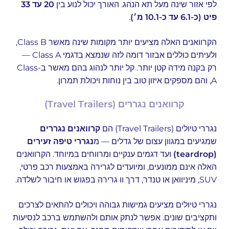
לפי אזור שינה מעל תא הנהג. האורך יכול לנוע בין
20 עד 33
פיט (כ-6.1 עד כ-10.1 מ׳)
.
הקרוואנים האלה מציעים יותר מקומות שינה מאשר Class B,
ולעיתים כוללים אבזור דומה לזה שנמצא בדגמי Class A —
רק בקנה מידה קטן יותר. קל יותר לנהוג בהם מאשר ב-Class
A, והם מספקים איזון טוב בין נוחות ויכולת תמרון.
קרוואנים נגררים (Travel Trailers)
נגררי טיולים (Travel Trailers) הם
קרוואנים נגררים
שמגיעים במגוון עצום של גדלים — מ
נגררי טיפה זעירים
(teardrop)
ועד דגמים ענקיים ומרווחים במיוחד. הקרוואנים
האלה אינם ממונעים, ומיועדים לגרירה באמצעות רכב פרטי,
SUV, מיניוואן או טנדר, דרך וו גרירה בפגוש או חיבור לשלדה.
נגררי טיולים מציעים גמישות גבוהה ויכולים להתאים לצרכים
ותקציבים שונים. אפשר לנתק אותם ולהשתמש ברכב לנסיעות