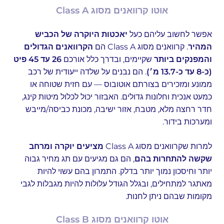
אוטו קרוואנים מסוג Class A
אפשר לחשוב עליהם כעל
יאכטות היוקרה של הכביש
המהיר
. קרוואנים מסוג Class A הם
הקרוואנים הגדולים
והמפנקים ביותר
שקיימים, ובדרך כלל אורכם
26 עד 45 פיט
(כ-8 עד כ-13.7 מ׳)
. הם נבנים על שלדה ייעודית של רכב
ממונע ומזכירים בצורתם אוטובוס — עם חזית שטוחה או
כמעט אנכית וחלונות גדולים. האבזור יכול לכלול מיטות קינג,
חדר רחצה מלא, מטבח, אזור ישיבה, מכונת כביסה/מייבש
ומערכות בידור.
למרות שקרוואנים מסוג Class A
מציעים יוקרה ומרחב
שקשה להתחרות בהם
, הם גם מגיעים עם תג מחיר גבוה
יותר וחיסכון נמוך יותר בדלק. התמרון בהם עשוי להיות
מאתגר למתחילים, ובגלל הגודל עלולות להיות מגבלות לגבי
מקומות שבהם ניתן לחנות.
אוטו קרוואנים מסוג Class B