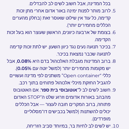
בכל המדינה, אבל חשוב לשים לב להבדלים.
לרוב מותר לפנות ימינה באור אדום אחרי מתן זכות
קדימה, כל עוד אין שילוט שאוסר זאת (בחלק מהערים
הכללים מחמירים יותר).
בצומת של ארבעה כיוונים, הראשון שעוצר הוא בעל זכות
הקדימה.
בכיכר תנועה נעים נגד כיוון השעון. יש לתת זכות קדימה
לתנועה שכבר נמצאת בכיכר.
ברוב המדינות מגבלת האלכוהול בדם היא
0.08%
, אבל
יש מקומות מחמירים יותר (למשל יוטה עם
0.05%
).
כללי “Open container” משתנים לפי מדינה ועשויים
להגביל החזקת מיכלי אלכוהול פתוחים בתוך רכב.
חשוב לשים לב ל־
אוטובוסי בית ספר
. אם האוטובוס
מהבהב באורות אדומים וזרוע שלט ה־STOP האדום
פתוחה, ברוב המקרים חובה לעצור — אבל הכללים
יכולים להשתנות (למשל בכבישים דו־מסלוליים
מופרדים).
יש לשים לב לחיות בר, במיוחד סביב הזריחה,