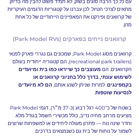
עם כל כך הרבה סוגים בשוק, לא תמיד פשוט להבין מה בדיוק
מתאים לצרכי הטיול. לכן עברנו על קטגוריות הדגמים העיקריות
של קרוואנים ופירקנו את המאפיינים הייחודיים של כל אחת
מהן.
קרוואנים נייחים בפארקים (Park Model RVs)
קרוואנים מסוג Park Model, שמכונים גם נגררי פארק לפנאי
(recreational park trailers), הם קטגוריה ייחודית בעולם
הקרוואנים. הם
מעוצבים כך שייראו כמו בית ומיועדים
לשימוש עונתי, בדרך כלל בחניוני קרוואנים או
בקמפינגים
. למרות שניתן לשנע אותם,
הם לא מיועדים
לנסיעות שוטפות
.
בשטח של כ־400 רגל רבוע (כ-37 מ״ר), דגמי Park Model
מציעים מרחב מחיה נדיב, כולל מכשירי חשמל בגודל מלא
וחדר שינה נוח — פתרון מעולה ליחידים או למשפחות שרוצים
לשמור על נוחות של בית גם כשנמצאים בדרכים.