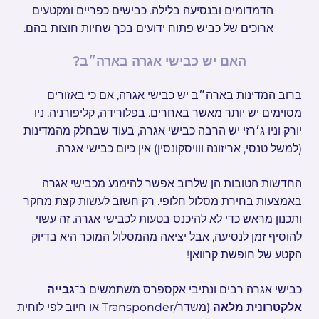
הדמדומים ובנסיעה בלילה. כבישים כפריים ומקטעים
ארוכים של כביש פתוח ידועים בכך שחיות חוצות בהם.
האם יש כבישי אגרה בארה״ב?
ברוב המדינות בארה״ב יש כבישי אגרה, אם כי באזורים
מסוימים יש יותר מאשר באחרים. בפלורידה, קליפורניה, ניו
יורק וניו ג׳רזי יש הרבה כבישי אגרה, בעוד שבחלק מהמדינות
(למשל טנסי, אריזונה ווויסקונסין) אין כיום כבישי אגרה.
החדשות הטובות הן שלרוב אפשר להימנע מכבישי אגרה
באמצעות בחירת מסלול חלופי. רק חשוב לעשות קצת מחקר
ותכנון מראש כדי לא להיכנס בטעות לכבישי אגרה. זה עשוי
להוסיף זמן לנסיעה, אבל יציאה מהמסלול המוכר היא בדיוק
הקטע של חופשת קרוואן!
כבישי אגרה רבים ונתיבי אקספרס משתמשים ב־
גבייה
אלקטרונית מלאה
(משדר/Transponder או חיוב לפי לוחית