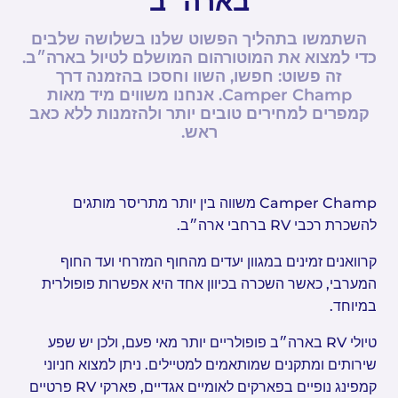
בארה״ב
השתמשו בתהליך הפשוט שלנו בשלושה שלבים
כדי למצוא את המוטורהום המושלם לטיול בארה״ב.
זה פשוט: חפשו, השוו וחסכו בהזמנה דרך
Camper Champ. אנחנו משווים מיד מאות
קמפרים למחירים טובים יותר ולהזמנות ללא כאב
ראש.
Camper Champ משווה בין יותר מתריסר מותגים
להשכרת רכבי RV ברחבי ארה״ב.
קרוואנים זמינים במגוון יעדים מהחוף המזרחי ועד החוף
המערבי, כאשר השכרה בכיוון אחד היא אפשרות פופולרית
במיוחד.
טיולי RV בארה״ב פופולריים יותר מאי פעם, ולכן יש שפע
שירותים ומתקנים שמותאמים למטיילים. ניתן למצוא חניוני
קמפינג נופיים בפארקים לאומיים אגדיים, פארקי RV פרטיים