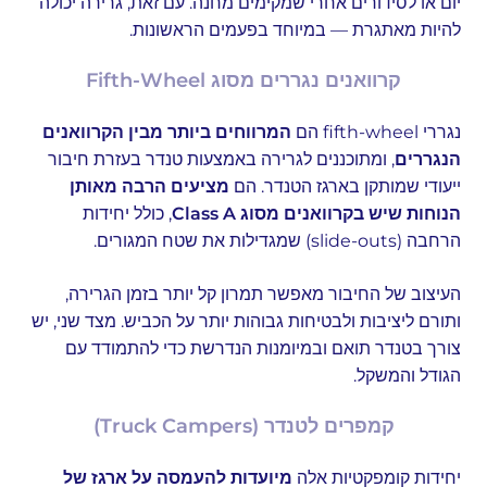
יום או לסידורים אחרי שמקימים מחנה. עם זאת, גרירה יכולה
להיות מאתגרת — במיוחד בפעמים הראשונות.
קרוואנים נגררים מסוג Fifth-Wheel
נגררי fifth-wheel הם
המרווחים ביותר מבין הקרוואנים
הנגררים
, ומתוכננים לגרירה באמצעות טנדר בעזרת חיבור
ייעודי שמותקן בארגז הטנדר. הם
מציעים הרבה מאותן
הנוחות שיש בקרוואנים מסוג Class A
, כולל יחידות
הרחבה (slide-outs) שמגדילות את שטח המגורים.
העיצוב של החיבור מאפשר תמרון קל יותר בזמן הגרירה,
ותורם ליציבות ולבטיחות גבוהות יותר על הכביש. מצד שני, יש
צורך בטנדר תואם ובמיומנות הנדרשת כדי להתמודד עם
הגודל והמשקל.
קמפרים לטנדר (Truck Campers)
יחידות קומפקטיות אלה
מיועדות להעמסה על ארגז של