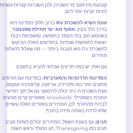
קובעות מינימום ימי השכרה, ולכן השכרות קצרות עשויות
להיות יקרות יותר ליום.
עונת השיא להשכרת RV
ברוב חלקי המדינה היא
בדרך כלל בקיץ,
מסוף מאי עד תחילת ספטמבר
,
כשהמזג חם, בתי הספר בחופשה, ומשפחות רבות
יוצאות לחופשות שנתיות. בחודשים האלה הביקוש
להשכרת RV הוא הגבוה ביותר — מה שעלול להעלות
מחירים.
עם זאת, יש כמה חריגים שכדאי להביא בחשבון:
המדינות הדרומיות והמערביות:
במדינות עם חורפים
מתונים יותר כמו פלורידה, אריזונה, קליפורניה וטקסס,
עונת השכרת ה-RV יכולה להימשך גם אל תוך חודשי
החורף, כשמטיילי ‘snowbirds’ מאזורים קרים מגיעים
לברוח מהחורף. לכן, המחירים באזורים האלה עשויים
שלא לרדת באותה מידה בחורף.
חגים:
גם בעונת השפל, המחירים יכולים לעלות סביב
חגים כמו Thanksgiving, חג המולד וראש השנה