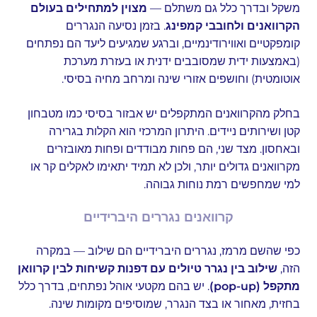
משקל ובדרך כלל גם משתלם —
מצוין למתחילים בעולם
הקרוואנים ולחובבי קמפינג
. בזמן נסיעה הנגררים
קומפקטיים ואווירודינמיים, וברגע שמגיעים ליעד הם נפתחים
(באמצעות ידית שמסובבים ידנית או בעזרת מערכת
אוטומטית) וחושפים אזורי שינה ומרחב מחיה בסיסי.
בחלק מהקרוואנים המתקפלים יש אבזור בסיסי כמו מטבחון
קטן ושירותים ניידים. היתרון המרכזי הוא הקלות בגרירה
ובאחסון. מצד שני, הם פחות מבודדים ופחות מאובזרים
מקרוואנים גדולים יותר, ולכן לא תמיד יתאימו לאקלים קר או
למי שמחפשים רמת נוחות גבוהה.
קרוואנים נגררים היברידיים
כפי שהשם מרמז, נגררים היברידיים הם שילוב — במקרה
הזה,
שילוב בין נגרר טיולים עם דפנות קשיחות לבין קרוואן
מתקפל (pop-up)
. יש בהם מקטעי אוהל נפתחים, בדרך כלל
בחזית, מאחור או בצד הנגרר, שמוסיפים מקומות שינה.