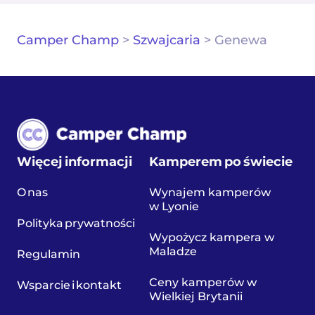
Camper Champ
>
Szwajcaria
>
Genewa
Więcej informacji
Kamperem po świecie
O nas
Wynajem kamperów
w Lyonie
Polityka prywatności
Wypożycz kampera w
Maladze
Regulamin
Ceny kamperów w
Wsparcie i kontakt
Wielkiej Brytanii