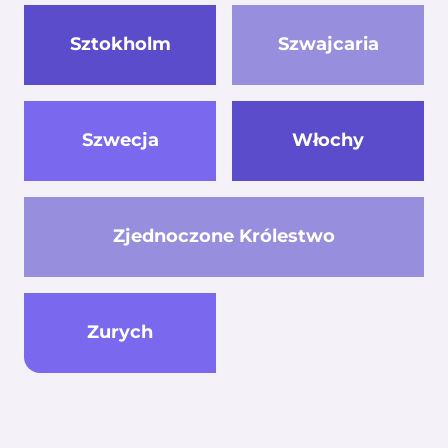
Sztokholm
Szwajcaria
Szwecja
Włochy
Zjednoczone Królestwo
Zurych