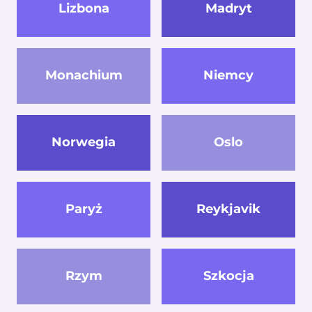
Lizbona
Madryt
Monachium
Niemcy
Norwegia
Oslo
Paryż
Reykjavik
Rzym
Szkocja