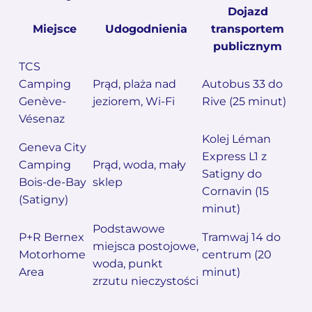
Dojazd
Miejsce
Udogodnienia
transportem
publicznym
TCS
Camping
Prąd, plaża nad
Autobus 33 do
Genève-
jeziorem, Wi-Fi
Rive (25 minut)
Vésenaz
Kolej Léman
Geneva City
Express L1 z
Camping
Prąd, woda, mały
Satigny do
Bois-de-Bay
sklep
Cornavin (15
(Satigny)
minut)
Podstawowe
P+R Bernex
Tramwaj 14 do
miejsca postojowe,
Motorhome
centrum (20
woda, punkt
Area
minut)
zrzutu nieczystości