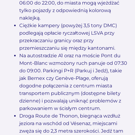
06:00 do 22:00, do miasta mogą wjeżdżać
tylko pojazdy z odpowiednią kolorową
naklejką.
Ciężkie kampery (powyżej 3,5 tony DMC)
podlegają opłacie ryczałtowej LSVA przy
przekraczaniu granicy oraz przy
przemieszczaniu się między kantonami.
Na autostradzie A1 oraz na moście Pont du
Mont-Blanc wzmożony ruch panuje od 07:30
do 09:00. Parkingi P+R (Parkuj i Jedź), takie
jak Bernex czy Genève-Plage, oferują
dogodne połączenia z centrum miasta
transportem publicznym (dostępne bilety
dzienne) i pozwalają uniknąć problemów z
parkowaniem w ścisłym centrum.
Droga Route de Thonon, biegnąca wzdłuż
jeziora na wschód od Vésenaz, miejscami
zwęża się do 2,3 metra szerokości. Jedź tam