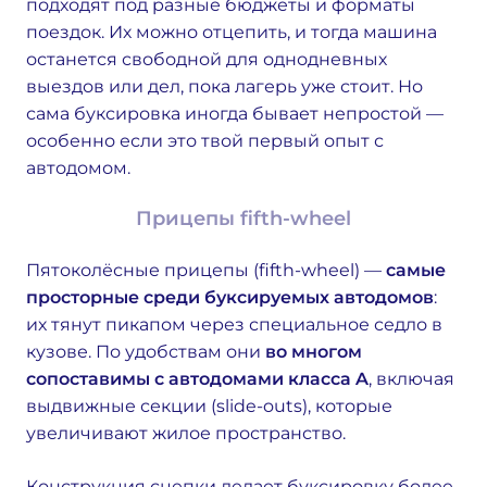
подходят под разные бюджеты и форматы
поездок. Их можно отцепить, и тогда машина
останется свободной для однодневных
выездов или дел, пока лагерь уже стоит. Но
сама буксировка иногда бывает непростой —
особенно если это твой первый опыт с
автодомом.
Прицепы fifth-wheel
Пятоколёсные прицепы (fifth-wheel) —
самые
просторные среди буксируемых автодомов
:
их тянут пикапом через специальное седло в
кузове. По удобствам они
во многом
сопоставимы с автодомами класса A
, включая
выдвижные секции (slide-outs), которые
увеличивают жилое пространство.
Конструкция сцепки делает буксировку более