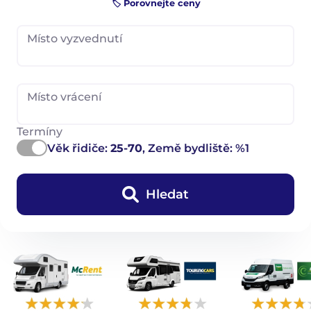
🏷️ Porovnejte ceny
Místo vyzvednutí
Místo vrácení
Termíny
Věk řidiče:
25-70
, Země bydliště: %1
Hledat