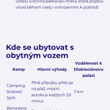
vodou a stinná parkovací místa, která přijdou
vhod během cesty vnitrozemím k pobřeží.
Kde se ubytovat s
obytným vozem
Vzdálenost k
Kemp
Hlavní výhody
Diokleciánovu
paláci
Plné přípojky, přístup
Camping
na pláž, místní
Stobreč
7 km
autobus každých 20
Split
minut
Belvedere