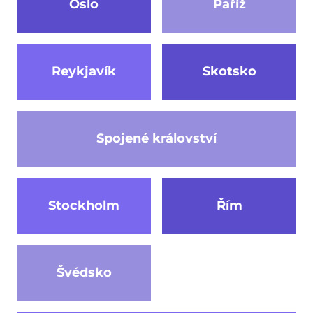
Oslo
Paříž
Reykjavík
Skotsko
Spojené království
Stockholm
Řím
Švédsko