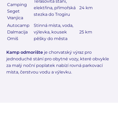
Terasovitá stání,
Camping
elektřina, přímořská
24 km
Seget
stezka do Trogiru
Vranjica
Autocamp
Stinná místa, voda,
Dalmacija
výlevka, kousek
25 km
Omiš
pěšky do města
Kamp odmorište
je chorvatský výraz pro
jednoduché stání pro obytné vozy, které obvykle
za malý noční poplatek nabízí rovná parkovací
místa, čerstvou vodu a výlevku.