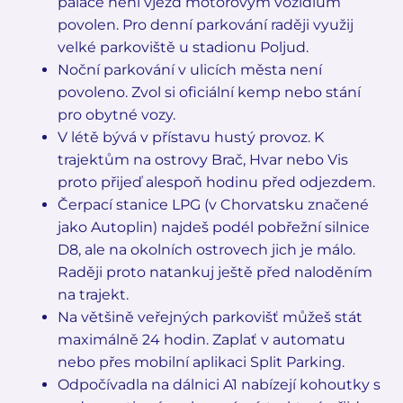
paláce není vjezd motorovým vozidlům
povolen. Pro denní parkování raději využij
velké parkoviště u stadionu Poljud.
Noční parkování v ulicích města není
povoleno. Zvol si oficiální kemp nebo stání
pro obytné vozy.
V létě bývá v přístavu hustý provoz. K
trajektům na ostrovy Brač, Hvar nebo Vis
proto přijeď alespoň hodinu před odjezdem.
Čerpací stanice LPG (v Chorvatsku značené
jako Autoplin) najdeš podél pobřežní silnice
D8, ale na okolních ostrovech jich je málo.
Raději proto natankuj ještě před naloděním
na trajekt.
Na většině veřejných parkovišť můžeš stát
maximálně 24 hodin. Zaplať v automatu
nebo přes mobilní aplikaci Split Parking.
Odpočívadla na dálnici A1 nabízejí kohoutky s