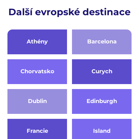
Další evropské destinace
Athény
Barcelona
Chorvatsko
Curych
Dublin
Edinburgh
Francie
Island