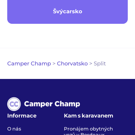
Švýcarsko
Camper Champ
>
Chorvatsko
>
Split
Informace
Kam s karavanem
O nás
Pronájem obytných
vozů v Bordeaux