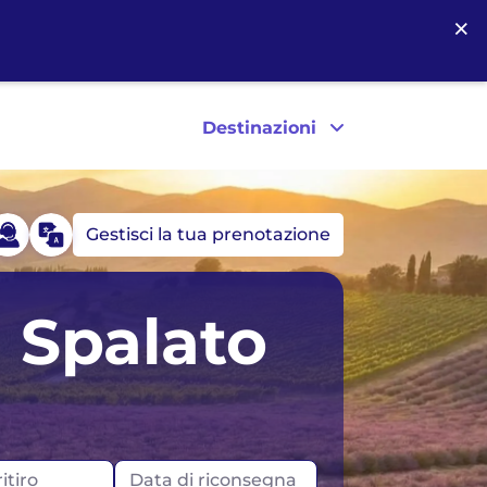
×
Destinazioni
Gestisci la tua prenotazione
Germania
Stati Uniti
 Spalato
Islanda
Canada
Irlanda
itiro
Data di riconsegna