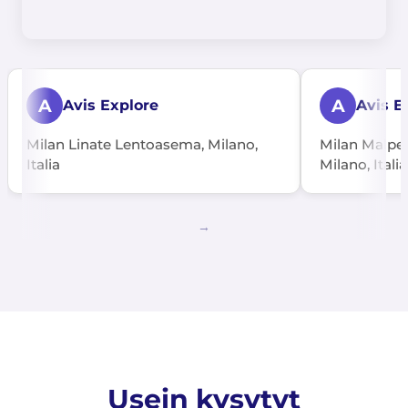
A
A
Avis Explore
Avis E
Milan Linate Lentoasema, Milano,
Milan Malpe
Italia
Milano, Italia
Usein kysytyt