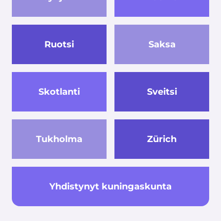
Ruotsi
Saksa
Skotlanti
Sveitsi
Tukholma
Zürich
Yhdistynyt kuningaskunta