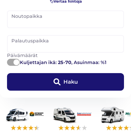
🏷️Vertaa hintoja
Noutopaikka
Palautuspaikka
Päivämäärät
Kuljettajan ikä:
25-70
, Asuinmaa: %1
Haku