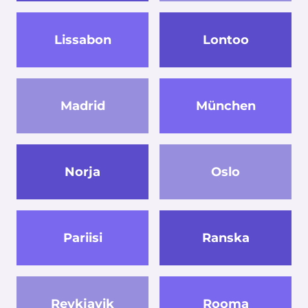
Lissabon
Lontoo
Madrid
München
Norja
Oslo
Pariisi
Ranska
Reykjavik
Rooma