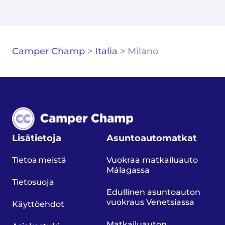
Camper Champ
>
Italia
>
Milano
Lisätietoja
Asuntoautomatkat
Tietoa meistä
Vuokraa matkailuauto
Málagassa
Tietosuoja
Edullinen asuntoauton
vuokraus Venetsiassa
Käyttöehdot
Matkailuauton