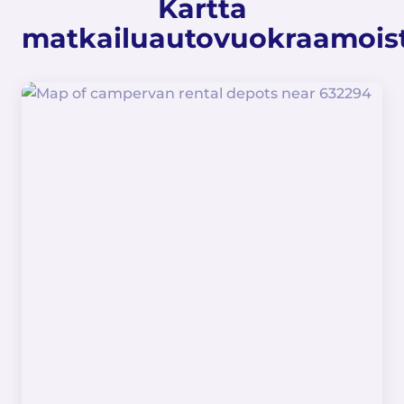
Kartta
matkailuautovuokraamois