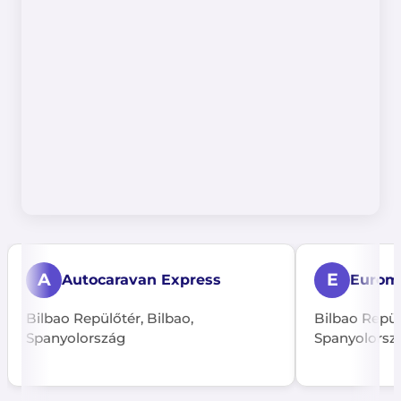
A
E
Autocaravan Express
Eurom
Bilbao Repülőtér, Bilbao,
Bilbao Repül
Spanyolország
Spanyolorsz