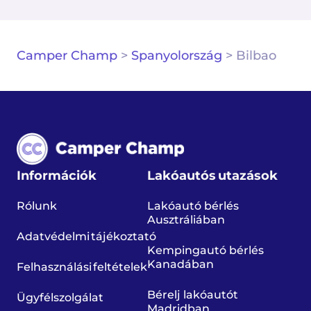
Camper Champ
>
Spanyolország
>
Bilbao
Információk
Lakóautós utazások
Rólunk
Lakóautó bérlés
Ausztráliában
Adatvédelmi tájékoztató
Kempingautó bérlés
Kanadában
Felhasználási feltételek
Bérelj lakóautót
Ügyfélszolgálat
Madridban