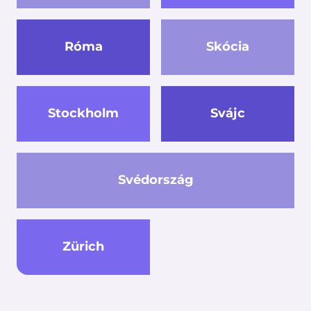
Róma
Skócia
Stockholm
Svájc
Svédország
Zürich