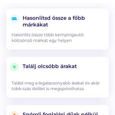
Hasonlítsd össze a főbb
márkákat
Hasonlíts össze több kempingautó
kölcsönző márkát egy helyen
Találj olcsóbb árakat
Találd meg a legalacsonyabb árakat és akár
több száz dollárt is megspórolhatsz.
Spórolj foglalási díjak nélkül