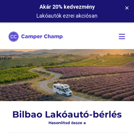
×
Akár 20% kedvezmény
Lakóautók ezrei akciósan
Bilbao Lakóautó-bérlés
Hasonlítsd össze a