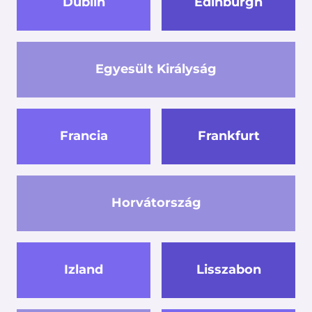
Dublin
Edinburgh
Egyesült Királyság
Francia
Frankfurt
Horvátország
Izland
Lisszabon