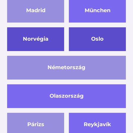
Madrid
München
Norvégia
Oslo
Németország
Olaszország
Párizs
Reykjavík