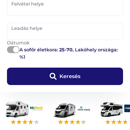
Felvétel helye
Leadás helye
Dátumok
A sofőr életkora:
25-70
, Lakóhely országa:
%1
Keresés