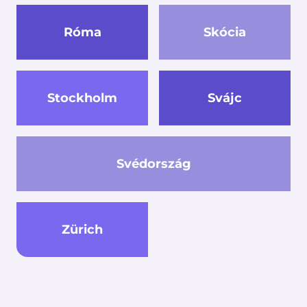
Róma
Skócia
Stockholm
Svájc
Svédország
Zürich