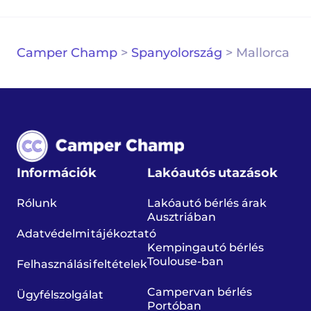
Camper Champ
>
Spanyolország
>
Mallorca
Információk
Lakóautós utazások
Rólunk
Lakóautó bérlés árak
Ausztriában
Adatvédelmi tájékoztató
Kempingautó bérlés
Toulouse-ban
Felhasználási feltételek
Campervan bérlés
Ügyfélszolgálat
Portóban