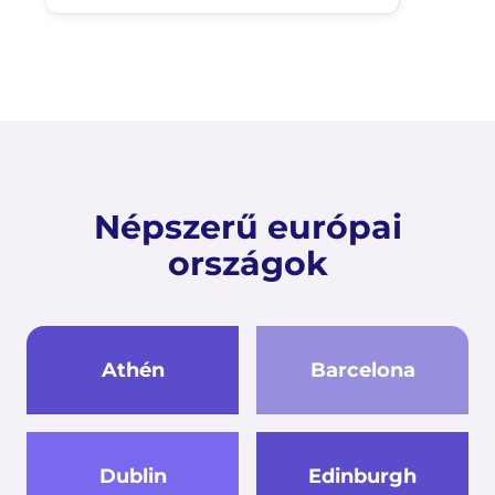
Népszerű európai
országok
Athén
Barcelona
Dublin
Edinburgh