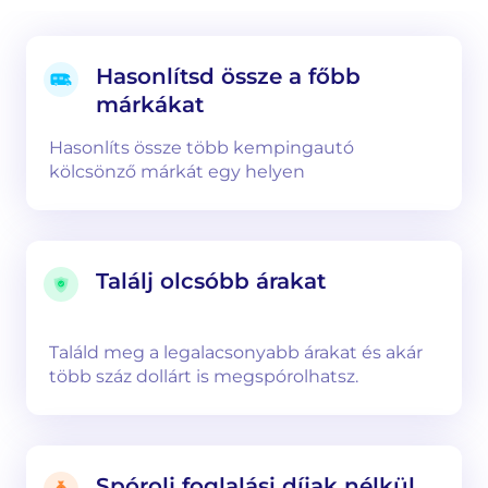
Hasonlítsd össze a főbb
márkákat
Hasonlíts össze több kempingautó
kölcsönző márkát egy helyen
Találj olcsóbb árakat
Találd meg a legalacsonyabb árakat és akár
több száz dollárt is megspórolhatsz.
Spórolj foglalási díjak nélkül