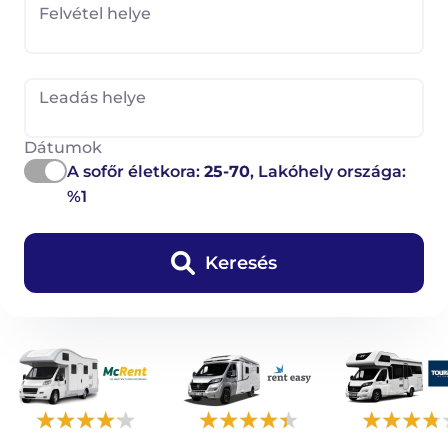
Felvétel helye
Leadás helye
Dátumok
A sofőr életkora:
25-70
, Lakóhely országa:
%1
Keresés