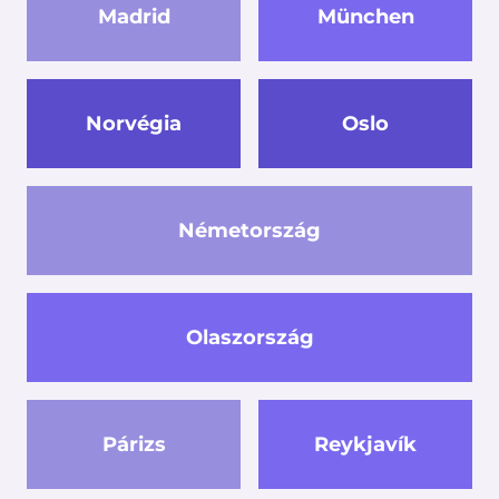
Madrid
München
Norvégia
Oslo
Németország
Olaszország
Párizs
Reykjavík