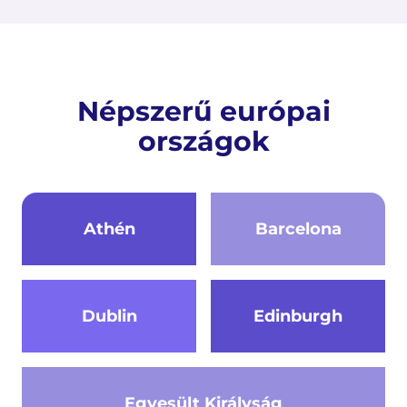
Népszerű európai
országok
Athén
Barcelona
Dublin
Edinburgh
Egyesült Királyság