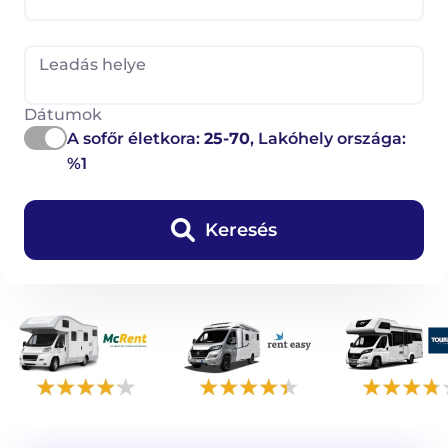
Leadás helye
Dátumok
A sofőr életkora:
25-70
, Lakóhely országa:
%1
Keresés