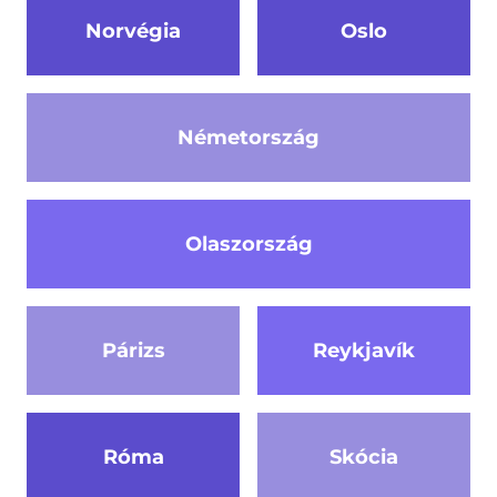
Norvégia
Oslo
Németország
Olaszország
Párizs
Reykjavík
Róma
Skócia