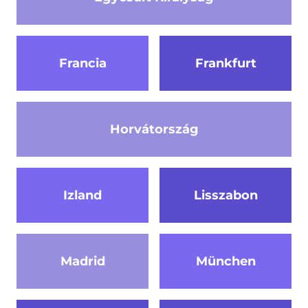
Francia
Frankfurt
Horvátország
Izland
Lisszabon
Madrid
München