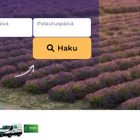
ivä
Palautuspäivä
Haku