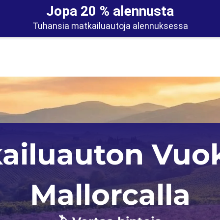
Jopa 20 % alennusta
Tuhansia matkailuautoja alennuksessa
Auckland
Iso-Britannia
ailuauton Vuo
Christchurch
Norja
Skotlanti
Mallorcalla
Saksa