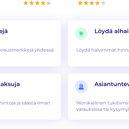
ejä
Löydä alha
uokrausmerkkejä yhdessä
Löydä halvimmat hinnat
maksuja
Asiantuntev
hintoja ja säästä ilman
Monikielinen tukitiim
varauksissa tai kysymyk