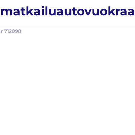
 matkailuautovuokra