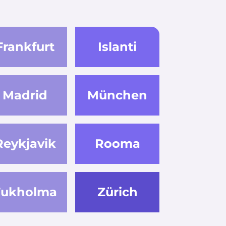
Frankfurt
Islanti
Madrid
München
Reykjavik
Rooma
Tukholma
Zürich