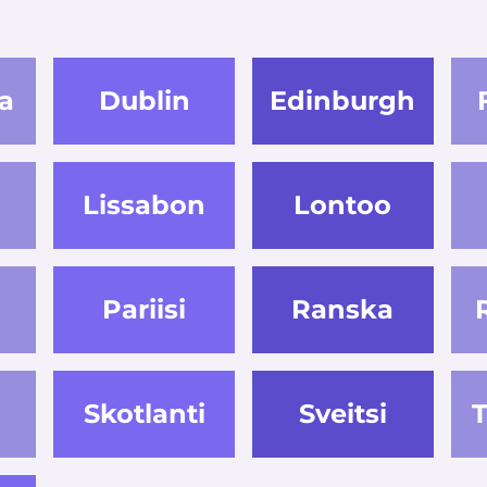
a
Dublin
Edinburgh
Lissabon
Lontoo
Pariisi
Ranska
Skotlanti
Sveitsi