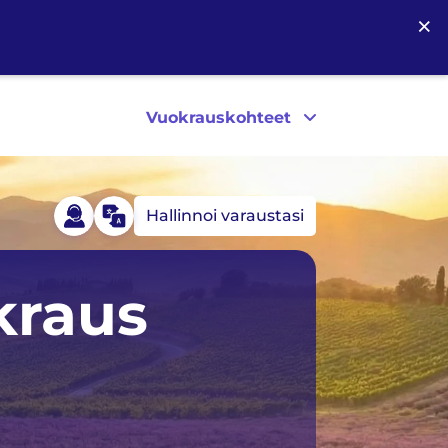
×
Vuokrauskohteet
Hallinnoi varaustasi
Islanti
Yhdysvallat
kraus
Irlanti
Kanada