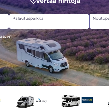
🏷️Vertaa hintoja
Palautuspaikka
Noutopä
aa: %1