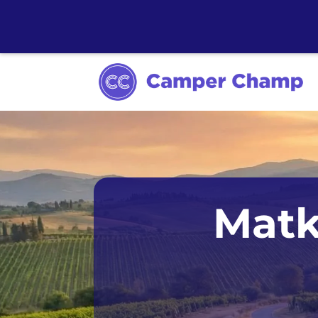
Sydney
Matk
Melbourne
Tasmania