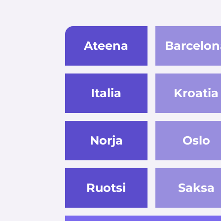
Ateena
Barcelon
Italia
Kroatia
Norja
Oslo
Ruotsi
Saksa