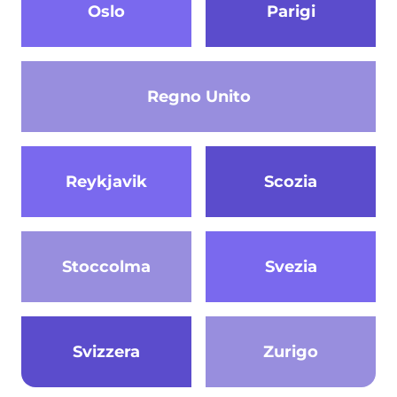
Oslo
Parigi
Regno Unito
Reykjavik
Scozia
Stoccolma
Svezia
Svizzera
Zurigo