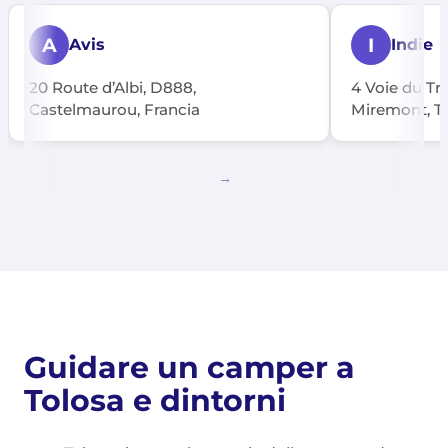
A
I
Avis
Indie
20 Route d’Albi, D888,
4 Voie du Tra
Castelmaurou, Francia
Miremont, To
Guidare un camper a
Tolosa e dintorni